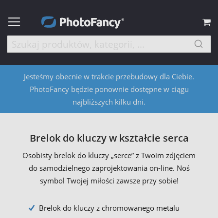
M
Jesteśmy obecnie w trakcie przebudowy dla Ciebie.
PhotoFancy będzie ponownie dostępne w ciągu
najbliższych kilku dni.
Brelok do kluczy w kształcie serca
Osobisty brelok do kluczy „serce” z Twoim zdjęciem
do samodzielnego zaprojektowania on-line. Noś
symbol Twojej miłości zawsze przy sobie!
Brelok do kluczy z chromowanego metalu