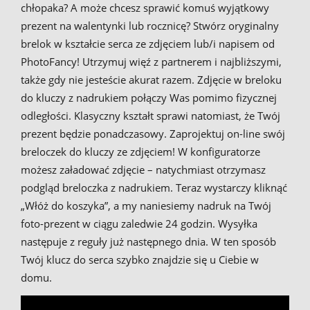
chłopaka? A może chcesz sprawić komuś wyjątkowy
prezent na walentynki lub rocznicę? Stwórz oryginalny
brelok w kształcie serca ze zdjęciem lub/i napisem od
PhotoFancy! Utrzymuj więź z partnerem i najbliższymi,
także gdy nie jesteście akurat razem. Zdjęcie w breloku
do kluczy z nadrukiem połączy Was pomimo fizycznej
odległości. Klasyczny kształt sprawi natomiast, że Twój
prezent będzie ponadczasowy. Zaprojektuj on-line swój
breloczek do kluczy ze zdjęciem! W konfiguratorze
możesz załadować zdjęcie – natychmiast otrzymasz
podgląd breloczka z nadrukiem. Teraz wystarczy kliknąć
„Włóż do koszyka”, a my naniesiemy nadruk na Twój
foto-prezent w ciągu zaledwie 24 godzin. Wysyłka
następuje z reguły już następnego dnia. W ten sposób
Twój klucz do serca szybko znajdzie się u Ciebie w
domu.