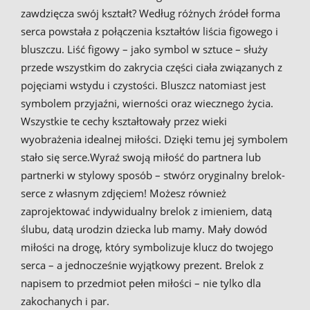
zawdzięcza swój kształt? Według różnych źródeł forma
serca powstała z połączenia kształtów liścia figowego i
bluszczu. Liść figowy – jako symbol w sztuce – służy
przede wszystkim do zakrycia części ciała związanych z
pojęciami wstydu i czystości. Bluszcz natomiast jest
symbolem przyjaźni, wierności oraz wiecznego życia.
Wszystkie te cechy kształtowały przez wieki
wyobrażenia idealnej miłości. Dzięki temu jej symbolem
stało się serce.Wyraź swoją miłość do partnera lub
partnerki w stylowy sposób – stwórz oryginalny brelok-
serce z własnym zdjęciem! Możesz również
zaprojektować indywidualny brelok z imieniem, datą
ślubu, datą urodzin dziecka lub mamy. Mały dowód
miłości na drogę, który symbolizuje klucz do twojego
serca – a jednocześnie wyjątkowy prezent. Brelok z
napisem to przedmiot pełen miłości – nie tylko dla
zakochanych i par.