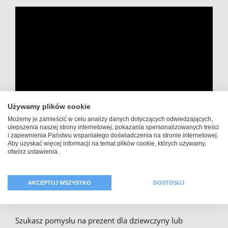
Używamy plików cookie
Możemy je zamieścić w celu analizy danych dotyczących odwiedzających,
ulepszenia naszej strony internetowej, pokazania spersonalizowanych treści
i zapewnienia Państwu wspaniałego doświadczenia na stronie internetowej.
Aby uzyskać więcej informacji na temat plików cookie, których używamy,
Indywidualny brelok-serce z
otwórz ustawienia.
napisem. Niezwykłe przesłanie
AKCEPTUJ WSZYSTKO
DOSTOSUJ
miłosne prosto z serca
Szukasz pomysłu na prezent dla dziewczyny lub