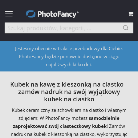
M
Jesteśmy obecnie w trakcie przebudowy dla Ciebie.
PhotoFancy będzie ponownie dostępne w ciągu
najbliższych kilku dni.
Kubek na kawę z kieszonką na ciastko –
zamów nadruk na swój wyjątkowy
kubek na ciastko
Kubek ceramiczny ze schowkiem na ciastko i własnym
zdjęciem: W PhotoFancy możesz
samodzielnie
zaprojektować swój ciasteczkowy kubek
! Zamów
nadruk na kubek z kieszonką na ciastko, wykorzystując