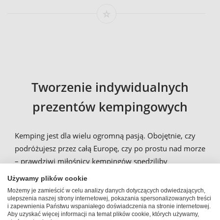
Tworzenie indywidualnych
prezentów kempingowych
Kemping jest dla wielu ogromną pasją. Obojętnie, czy
podróżujesz przez całą Europę, czy po prostu nad morze
– prawdziwi miłośnicy kempingów spędziliby
najchętniej każdą wolną chwilę na kempingu. Ty także
Używamy plików cookie
znasz kogoś, kto uwielbia wyjeżdżać na wypady
Możemy je zamieścić w celu analizy danych dotyczących odwiedzających,
kempingowe? W takim razie zaskocz bliską osobę
ulepszenia naszej strony internetowej, pokazania spersonalizowanych treści
i zapewnienia Państwu wspaniałego doświadczenia na stronie internetowej.
gadżetem kempingowym
. Od wyposażenia na grilla
Aby uzyskać więcej informacji na temat plików cookie, których używamy,