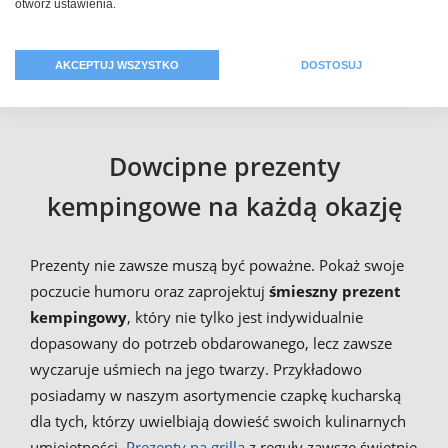
otwórz ustawienia.
poprzez artykuły do kampera może to być dosłownie
wszystko, gdyż pomysłów jest nieskończenie wiele. Puść
wodzę wyobraźni oraz stwórz unikat w postaci
AKCEPTUJ WSZYSTKO
DOSTOSUJ
prezentu kempingowego
.
Dowcipne prezenty
kempingowe na każdą okazję
Prezenty nie zawsze muszą być poważne. Pokaż swoje
poczucie humoru oraz zaprojektuj
śmieszny prezent
kempingowy
, który nie tylko jest indywidualnie
dopasowany do potrzeb obdarowanego, lecz zawsze
wyczaruje uśmiech na jego twarzy. Przykładowo
posiadamy w naszym asortymencie czapkę kucharską
dla tych, którzy uwielbiają dowieść swoich kulinarnych
umiejętności.
Prezenty na grilla
z reguły zawsze świetnie