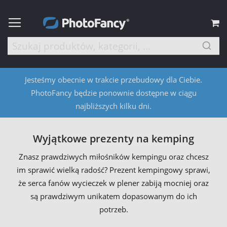
M
Jesteśmy obecnie w trakcie przebudowy dla Ciebie.
PhotoFancy będzie ponownie dostępne w ciągu
najbliższych kilku dni.
Wyjątkowe prezenty na kemping
Znasz prawdziwych miłośników kempingu oraz chcesz
im sprawić wielką radość? Prezent kempingowy sprawi,
że serca fanów wycieczek w plener zabiją mocniej oraz
są prawdziwym unikatem dopasowanym do ich
potrzeb.