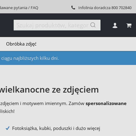
dawane pytania / FAQ
Infolinia doradcza
800 702840
MÓJ
Obróbka zdjęć
iągu najbliższych kilku dni.
wielkanocne ze zdjęciem
 ze zdjęciem i motywem imiennym. Zamów
spersonalizowane
iskich!
Fotoksiążka, kubki, poduszki i dużo więcej