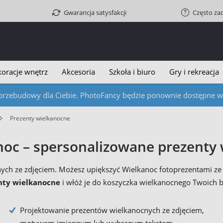
Gwarancja satysfakcji
Często za
oracje wnętrz
Akcesoria
Szkoła i biuro
Gry i rekreacja
przebudowy dla Ciebie. PhotoFancy będzie ponownie dostępne w c
Prezenty wielkanocne
noc – spersonalizowane prezenty 
nych ze zdjęciem. Możesz upiększyć Wielkanoc fotoprezentami
nty wielkanocne
i włóż je do koszyczka wielkanocnego Twoich bl
Projektowanie prezentów wielkanocnych ze zdjęciem,