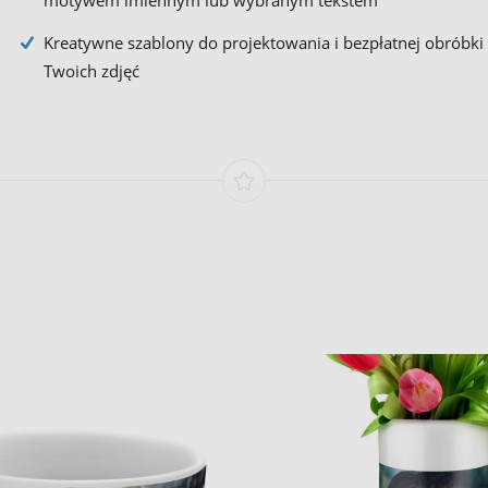
motywem imiennym lub wybranym tekstem
Kreatywne szablony do projektowania i bezpłatnej obróbki
Twoich zdjęć