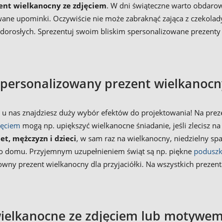
ent wielkanocny ze zdjęciem
. W dni świąteczne warto obdarow
ne upominki. Oczywiście nie może zabraknąć zająca z czekolady
i dorosłych. Sprezentuj swoim bliskim spersonalizowane prezenty 
spersonalizowany prezent wielkanocn
, u nas znajdziesz duży wybór efektów do projektowania! Na pre
djęciem
mogą np. upiększyć wielkanocne śniadanie, jeśli zlecisz n
t, mężczyzn i dzieci
, w sam raz na wielkanocny, niedzielny sp
ły do domu. Przyjemnym uzupełnieniem świąt są np. piękne
poduszk
owny prezent wielkanocny dla przyjaciółki. Na wszystkich preze
wielkanocne ze zdjęciem lub motywe