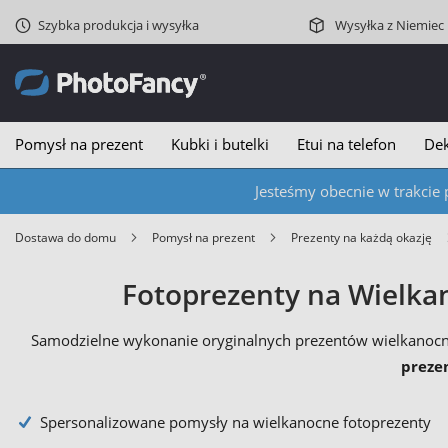
Szybka produkcja i wysyłka
Wysyłka z Niemiec
Pomysł na prezent
Kubki i butelki
Etui na telefon
Dek
Jesteśmy obecnie w trakcie 
Dostawa do domu
Pomysł na prezent
Prezenty na każdą okazję
Fotoprezenty na Wielka
Samodzielne wykonanie oryginalnych prezentów wielkanoc
preze
Spersonalizowane pomysły na wielkanocne fotoprezenty