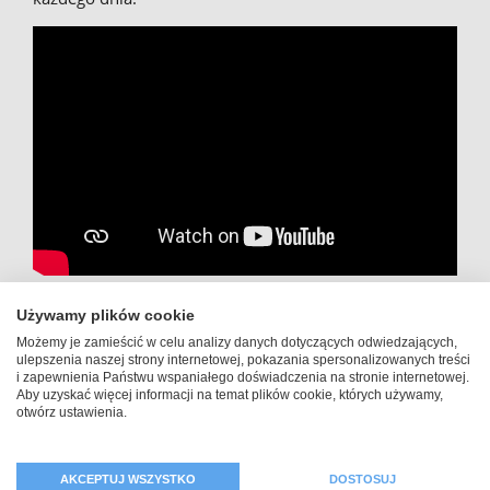
Używamy plików cookie
Fotoetui, futerał lub pokrowiec
Możemy je zamieścić w celu analizy danych dotyczących odwiedzających,
ulepszenia naszej strony internetowej, pokazania spersonalizowanych treści
z klapką: Nasze obudowy na
i zapewnienia Państwu wspaniałego doświadczenia na stronie internetowej.
Aby uzyskać więcej informacji na temat plików cookie, których używamy,
iPhone 12 Pro
otwórz ustawienia.
AKCEPTUJ WSZYSTKO
DOSTOSUJ
Jeśli chcesz
zaprojektować własne etui na iPhone 12