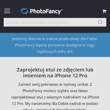
M
Jesteśmy obecnie w trakcie przebudowy dla Ciebie.
PhotoFancy będzie ponownie dostępne w ciągu
najbliższych kilku dni.
Zaprojektuj etui ze zdjęciem lub
imieniem na iPhone 12 Pro
Zamień swój pokrowiec w stylowy unikat. Z
PhotoFancy możesz szybko oraz łatwo
zaprojektować etui z własnym nadrukiem na iPhone
12 Pro. My naniesiemy dla Ciebie nadruk w postaci
zdjęcia, imienia lub dowolnego tekstu.