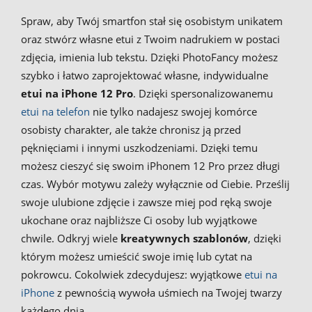
Spraw, aby Twój smartfon stał się osobistym unikatem
oraz stwórz własne etui z Twoim nadrukiem w postaci
zdjęcia, imienia lub tekstu. Dzięki PhotoFancy możesz
szybko i łatwo zaprojektować własne, indywidualne
etui na iPhone 12 Pro
. Dzięki spersonalizowanemu
etui na telefon
nie tylko nadajesz swojej komórce
osobisty charakter, ale także chronisz ją przed
pęknięciami i innymi uszkodzeniami. Dzięki temu
możesz cieszyć się swoim iPhonem 12 Pro przez długi
czas. Wybór motywu zależy wyłącznie od Ciebie. Prześlij
swoje ulubione zdjęcie i zawsze miej pod ręką swoje
ukochane oraz najbliższe Ci osoby lub wyjątkowe
chwile. Odkryj wiele
kreatywnych szablonów
, dzięki
którym możesz umieścić swoje imię lub cytat na
pokrowcu. Cokolwiek zdecydujesz: wyjątkowe
etui na
iPhone
z pewnością wywoła uśmiech na Twojej twarzy
każdego dnia.