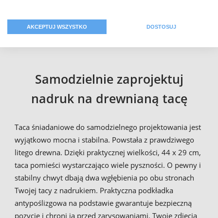
własnymi zdjęciami i tekstami. Przynieś im posiłki na
Twojej własnej tacy kelnerskiej. Pokaż im w wyjątkowej
formie Twoje zdjęcia z urlopu lub romantyczne selfie z
AKCEPTUJ WSZYSTKO
DOSTOSUJ
Tobą i Twoim skarbem.
Samodzielnie zaprojektuj
nadruk na drewnianą tacę
Taca śniadaniowe do samodzielnego projektowania jest
wyjątkowo mocna i stabilna. Powstała z prawdziwego
litego drewna. Dzięki praktycznej wielkości, 44 x 29 cm,
taca pomieści wystarczająco wiele pyszności. O pewny i
stabilny chwyt dbają dwa wgłębienia po obu stronach
Twojej tacy z nadrukiem. Praktyczna podkładka
antypoślizgowa na podstawie gwarantuje bezpieczną
pozycję i chroni ją przed zarysowaniami. Twoje zdjęcia