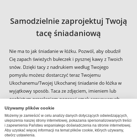
Samodzielnie zaprojektuj Twoją
tacę śniadaniową
Nie ma to jak śniadanie w łóżku. Pozwól, aby obudził
Cię zapach świeżych bułeczek i pysznej kawy z Twoich
snów. Dzięki tacy z nadrukiem według Twojego
pomysłu możesz dostarczyć teraz Twojemu
Ukochanemu/Twojej Ukochanej śniadanie do łóżka w
wyjątkowy sposób. Taca ze zdjęciem, imieniem lub
osobistym przesłaniem poprawi smak serwowanych
posiłków. To prawdziwy unikat przypominający tacę
Używamy plików cookie
decoupage, ale z Twoim własnym zdjęciem, odpornym
Możemy je zamieścić w celu analizy danych dotyczących odwiedzających,
ulepszenia naszej strony internetowej, pokazania spersonalizowanych treści
na zarysowanie o i znakomitej jakości. Zaskocz rodzinę i
i zapewnienia Państwu wspaniałego doświadczenia na stronie internetowej.
znajomych samodzielnie zaprojektowaną tacą z
Aby uzyskać więcej informacji na temat plików cookie, których używamy,
otwórz ustawienia.