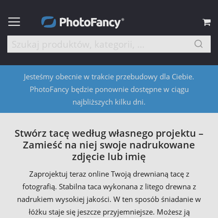
M
Jesteśmy obecnie w trakcie przebudowy dla Ciebie.
PhotoFancy będzie ponownie dostępne w ciągu
najbliższych kilku dni.
Stwórz tacę według własnego projektu –
Zamieść na niej swoje nadrukowane
zdjęcie lub imię
Zaprojektuj teraz online Twoją drewnianą tacę z
fotografią. Stabilna taca wykonana z litego drewna z
nadrukiem wysokiej jakości. W ten sposób śniadanie w
łóżku staje się jeszcze przyjemniejsze. Możesz ją