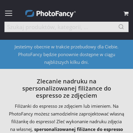
M
Jesteśmy obecnie w trakcie przebudowy dla Ciebie.
PhotoFancy będzie ponownie dostępne w ciągu
najbliższych kilku dni.
Zlecanie nadruku na
spersonalizowanej filiżance do
espresso ze zdjęciem
Filiżanki do espresso ze zdjęciem lub imieniem. Na
PhotoFancy możesz samodzielnie zaprojektować własną
filiżankę do espresso! Zleć wykonanie nadruku zdjęcia
na własnej,
spersonalizowanej filiżance do espresso