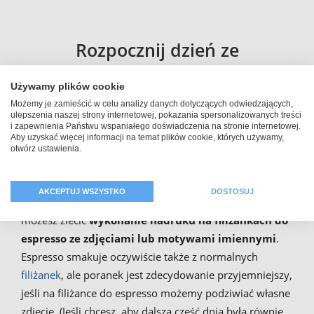
Rozpocznij dzień ze
spersonalizowaną filiżanką do
Używamy plików cookie
espresso ze zdjęciem
Możemy je zamieścić w celu analizy danych dotyczących odwiedzających,
ulepszenia naszej strony internetowej, pokazania spersonalizowanych treści
i zapewnienia Państwu wspaniałego doświadczenia na stronie internetowej.
Aby uzyskać więcej informacji na temat plików cookie, których używamy,
Jedni preferują herbatę, drudzy kawę, a jeszcze inni
otwórz ustawienia.
espresso, które pozwoli miło i przyjemnie rozpocząć
nowy dzień. Aby dostarczenie kofeiny Twojemu
AKCEPTUJ WSZYSTKO
DOSTOSUJ
organizmowi miało charakter osobisty, na
PhotoFancy
możesz zlecić
wykonanie nadruku na filiżankach do
espresso ze zdjęciami lub motywami imiennymi
.
Espresso smakuje oczywiście także z normalnych
filiżanek
, ale poranek jest zdecydowanie przyjemniejszy,
jeśli na filiżance do espresso możemy podziwiać własne
zdjęcie. (Jeśli chcesz, aby dalsza część dnia była równie