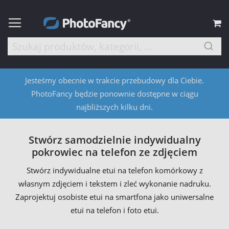
M
Jesteśmy obecnie w trakcie przebudowy dla Ciebie.
PhotoFancy będzie ponownie dostępne w ciągu
najbliższych kilku dni.
Stwórz samodzielnie indywidualny
pokrowiec na telefon ze zdjęciem
Stwórz indywidualne etui na telefon komórkowy z
własnym zdjęciem i tekstem i zleć wykonanie nadruku.
Zaprojektuj osobiste etui na smartfona jako uniwersalne
etui na telefon i foto etui.