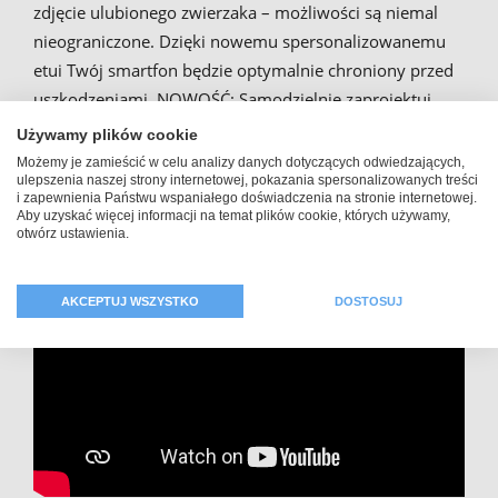
zdjęcie ulubionego zwierzaka – możliwości są niemal
nieograniczone. Dzięki nowemu spersonalizowanemu
etui Twój smartfon będzie optymalnie chroniony przed
uszkodzeniami. NOWOŚĆ: Samodzielnie zaprojektuj
skarpetę na telefon nadającą się do wielu znanych
Używamy plików cookie
modeli smartfonów jako uniwersalny pokrowiec na
Możemy je zamieścić w celu analizy danych dotyczących odwiedzających,
ulepszenia naszej strony internetowej, pokazania spersonalizowanych treści
telefon i zleć zadrukowanie jej własnym zdjęciem lub
i zapewnienia Państwu wspaniałego doświadczenia na stronie internetowej.
imieniem.
Aby uzyskać więcej informacji na temat plików cookie, których używamy,
otwórz ustawienia.
AKCEPTUJ WSZYSTKO
DOSTOSUJ