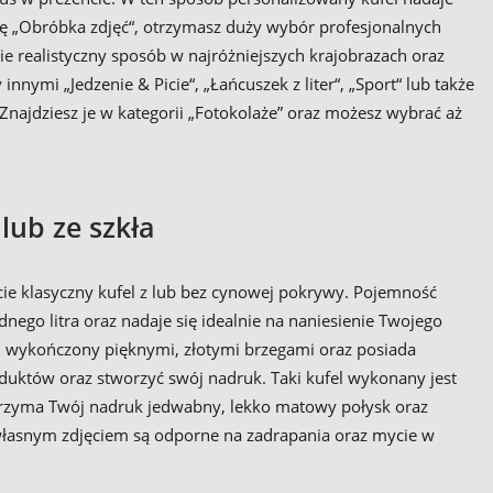
ę „Obróbka zdjęć“, otrzymasz duży wybór profesjonalnych
e realistyczny sposób w najróżniejszych krajobrazach oraz
ymi „Jedzenie & Picie“, „Łańcuszek z liter“, „Sport“ lub także
Znajdziesz je w kategorii „Fotokolaże” oraz możesz wybrać aż
lub ze szkła
ncie klasyczny kufel z lub bez cynowej pokrywy. Pojemność
nego litra oraz nadaje się idealnie na naniesienie Twojego
y, wykończony pięknymi, złotymi brzegami oraz posiada
oduktów oraz stworzyć swój nadruk. Taki kufel wykonany jest
otrzyma Twój nadruk jedwabny, lekko matowy połysk oraz
własnym zdjęciem są odporne na zadrapania oraz mycie w