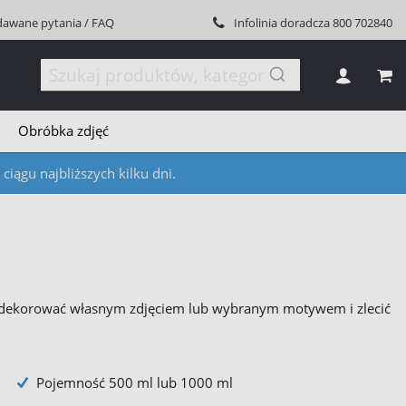
dawane pytania / FAQ
Infolinia doradcza
800 702840
MÓJ
Obróbka zdjęć
iągu najbliższych kilku dni.
nie udekorować własnym zdjęciem lub wybranym motywem i zlecić
Pojemność 500 ml lub 1000 ml