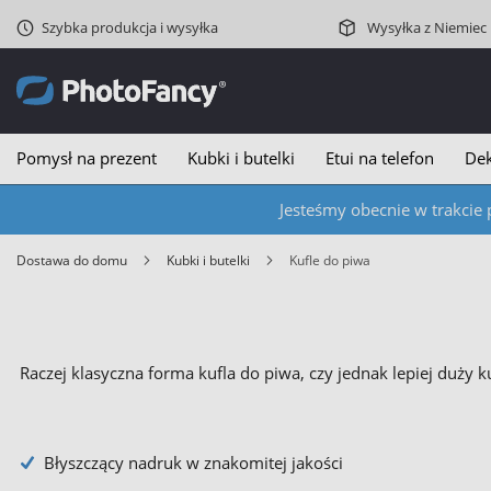
Szybka produkcja i wysyłka
Wysyłka z Niemiec
Pomysł na prezent
Kubki i butelki
Etui na telefon
Dek
Jesteśmy obecnie w trakcie 
Dostawa do domu
Kubki i butelki
Kufle do piwa
Raczej klasyczna forma kufla do piwa, czy jednak lepiej duży
Błyszczący nadruk w znakomitej jakości