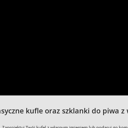
asyczne kufle oraz szklanki do piwa
. Zaprojektuj Twój kufel z własnym imieniem lub podaruj go kom