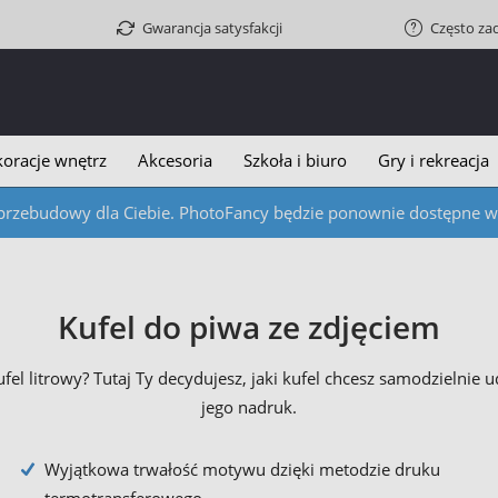
Gwarancja satysfakcji
Często za
oracje wnętrz
Akcesoria
Szkoła i biuro
Gry i rekreacja
przebudowy dla Ciebie. PhotoFancy będzie ponownie dostępne w c
Kufel do piwa ze zdjęciem
 kufel litrowy? Tutaj Ty decydujesz, jaki kufel chcesz samodziel
jego nadruk.
Wyjątkowa trwałość motywu dzięki metodzie druku