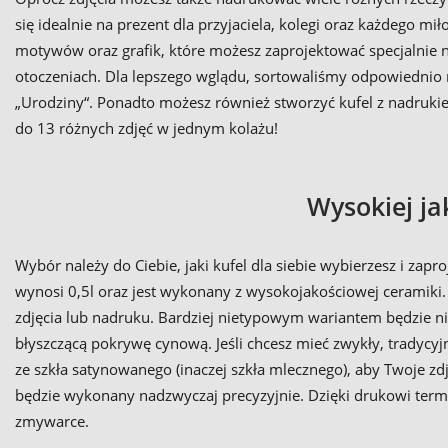
się idealnie na prezent dla przyjaciela, kolegi oraz każdego miło
motywów oraz grafik, które możesz zaprojektować specjalnie n
otoczeniach. Dla lepszego wglądu, sortowaliśmy odpowiednio mot
„Urodziny“. Ponadto możesz również stworzyć kufel z nadrukiem
do 13 różnych zdjęć w jednym kolażu!
Wysokiej ja
Wybór należy do Ciebie, jaki kufel dla siebie wybierzesz i za
wynosi 0,5l oraz jest wykonany z wysokojakościowej ceramiki. L
zdjęcia lub nadruku. Bardziej nietypowym wariantem będzie ni
błyszczącą pokrywę cynową. Jeśli chcesz mieć zwykły, tradycy
ze szkła satynowanego (inaczej szkła mlecznego), aby Twoje z
będzie wykonany nadzwyczaj precyzyjnie. Dzięki drukowi term
zmywarce.