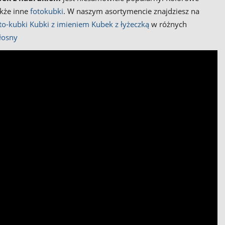
akże inne
fotokubki
. W naszym asortymencie znajdziesz na
to-kubki
Kubki z imieniem
Kubek z łyżeczką
w różnych
łosny