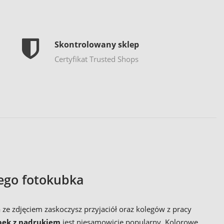
Skontrolowany sklep
Certyfikat Trusted Shops
wego fotokubka
e zdjęciem zaskoczysz przyjaciół oraz kolegów z pracy
bek z nadrukiem
jest niesamowicie popularny. Kolorowe