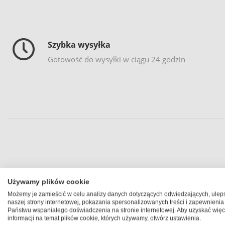
Szybka wysyłka
Gotowość do wysyłki w ciągu 24 godzin
Zaskocz najbl
Używamy plików cookie
Możemy je zamieścić w celu analizy danych dotyczących odwiedzających, ulep
naszej strony internetowej, pokazania spersonalizowanych treści i zapewnienia
Kolorowe fotokubki wyczarują nawet na twarzy największego 
Państwu wspaniałego doświadczenia na stronie internetowej. Aby uzyskać więc
informacji na temat plików cookie, których używamy, otwórz ustawienia.
wyjątkowym gestem. Obojętnie na jaką okazję: czy to prezent 