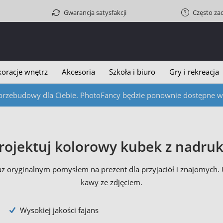
Gwarancja satysfakcji
Często za
oracje wnętrz
Akcesoria
Szkoła i biuro
Gry i rekreacja
przebudowy dla Ciebie. PhotoFancy będzie ponownie dostępne w c
rojektuj kolorowy kubek z nadru
 oryginalnym pomysłem na prezent dla przyjaciół i znajomych
kawy ze zdjęciem.
Wysokiej jakości fajans