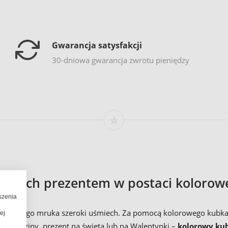
Gwarancja satysfakcji
30-dniowa gwarancja zwrotu pieniędzy
iższych prezentem w postaci koloro
szenia
porannego mruka szeroki uśmiech. Za pomocą kolorowego kubka z
ej
na urodziny, prezent na święta lub na Walentynki –
kolorowy ku