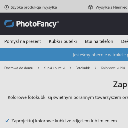
Szybka produkcja i wysyłka
Wysyłka z Niemiec
Pomysł na prezent
Kubki i butelki
Etui na telefon
Dek
Jesteśmy obecnie w trakcie 
Dostawa do domu
Kubki i butelki
Fotokubki
Kolorowe kubki
Zap
Kolorowe fotokubki są świetnym porannym towarzyszem oraz
Zaprojektuj kolorowe kubki ze zdjęciem lub imieniem