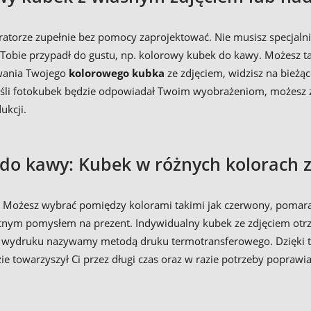
torze zupełnie bez pomocy zaprojektować. Nie musisz specjaln
 Tobie przypadł do gustu, np. kolorowy kubek do kawy. Możesz t
owania Twojego
kolorowego kubka
ze zdjęciem, widzisz na bieżąc
 Jeśli fotokubek będzie odpowiadał Twoim wyobrażeniom, możesz
ukcji.
do kawy: Kubek w różnych kolorach 
Możesz wybrać pomiędzy kolorami takimi jak czerwony, pomarańc
ietnym pomysłem na prezent. Indywidualny kubek ze zdjęciem ot
 wydruku nazywamy metodą druku termotransferowego. Dzięki tej
e towarzyszył Ci przez długi czas oraz w razie potrzeby poprawi