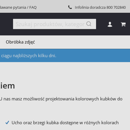
dawane pytania / FAQ
Infolinia doradcza
800 702840
MÓJ
Obróbka zdjęć
iągu najbliższych kilku dni.
kiem
. U nas masz możliwość projektowania kolorowych kubków do
Ucho oraz brzegi kubka dostępne w różnych kolorach