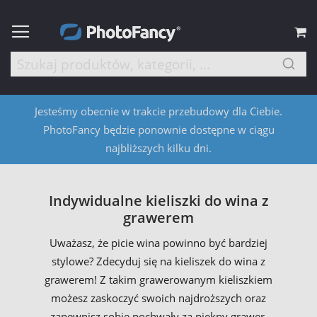
M
Jesteśmy obecnie w trakcie przebudowy dla Ciebie.
PhotoFancy będzie ponownie dostępne w ciągu
najbliższych kilku dni.
Indywidualne kieliszki do wina z
grawerem
Uważasz, że picie wina powinno być bardziej
stylowe? Zdecyduj się na kieliszek do wina z
grawerem! Z takim grawerowanym kieliszkiem
możesz zaskoczyć swoich najdroższych oraz
zapewnisz sobie pochwały za piękny grawer.