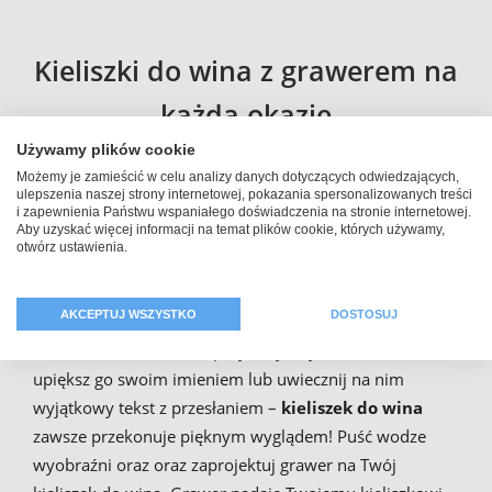
Kieliszki do wina z grawerem na
każdą okazję
Używamy plików cookie
Zwykłe kieliszki do wina są dla Ciebie zbyt nudne lub
Możemy je zamieścić w celu analizy danych dotyczących odwiedzających,
ulepszenia naszej strony internetowej, pokazania spersonalizowanych treści
zwyczajne? Chcesz wypić swoją lampkę wina z klasą i
i zapewnienia Państwu wspaniałego doświadczenia na stronie internetowej.
Aby uzyskać więcej informacji na temat plików cookie, których używamy,
stylem? W takim razie delektuj się swoim winem z
otwórz ustawienia.
kieliszka do wina z grawerem. Możesz online
zaprojektować swój personalizowany
kieliszek do wina
AKCEPTUJ WSZYSTKO
DOSTOSUJ
czerwonego
oraz tym samym być przygotowanym na
każdą ewentualność. Zaprojektuj owy kieliszek oraz
upiększ go swoim imieniem lub uwiecznij na nim
wyjątkowy tekst z przesłaniem –
kieliszek do wina
zawsze przekonuje pięknym wyglądem! Puść wodze
wyobraźni oraz oraz zaprojektuj grawer na Twój