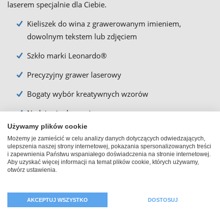
laserem specjalnie dla Ciebie.
Kieliszek do wina z grawerowanym imieniem,
dowolnym tekstem lub zdjęciem
Szkło marki Leonardo®
Precyzyjny grawer laserowy
Bogaty wybór kreatywnych wzorów
Nadaje się do mycia w zmywarce
Używamy plików cookie
Pojemność: 580 ml
Możemy je zamieścić w celu analizy danych dotyczących odwiedzających,
ulepszenia naszej strony internetowej, pokazania spersonalizowanych treści
Wysokość: 23 cm
i zapewnienia Państwu wspaniałego doświadczenia na stronie internetowej.
Aby uzyskać więcej informacji na temat plików cookie, których używamy,
Średnica: 9,2 cm
otwórz ustawienia.
AKCEPTUJ WSZYSTKO
DOSTOSUJ