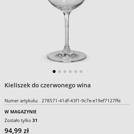
Skip
Kieliszek do czerwonego wina
to
the
Numer artykułu
278571-41df-43f1-9c7e-e19ef7127ffe
beginning
of
W MAGAZYNIE
the
Zostało tylko
31
images
94,99 zł
gallery