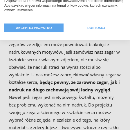
i zapewnienia Państwu wspaniałego doświadczenia na stronie internetowej.
Aby uzyskać więcej informacji na temat plików cookie, których używamy,
Jeśli chcesz zaprojektować zegar w kształcie serca, a
otwórz ustawienia.
następnie go sprezentować, z pewnością myślisz o
produkcie wysokiej jakości. Prezenty powinny być
AKCEPTUJ WSZYSTKO
DOSTOSUJ
przecież ładne! Zegary ścienne często narażone są na
działanie silnych promieni słonecznych, co w przypadku
zegarów ze zdjęciem może powodować blaknięcie
nadrukowanych motywów. Jeśli zamówisz nasz zegar w
kształcie serca z własnym zdjęciem, nie musisz się
obawiać, że nadruk straci na wyrazistości albo
wyblaknie. U nas możesz zaprojektować własny zegar w
kształcie serca,
będąc pewny, że zarówno zegar, jak i
nadruk na długo zachowają swój ładny wygląd
.
Nawet jeśli zegar jest nietypowego kształtu, możemy
bez problemu wykonać na nim nadruk. Do projektu
swojego zegara ściennego w kształcie serca możesz
wybrać różne zdjęcia, niezależnie od tego, na który
materiał się zdecydujesz – tworzywo sztuczne czy szkło