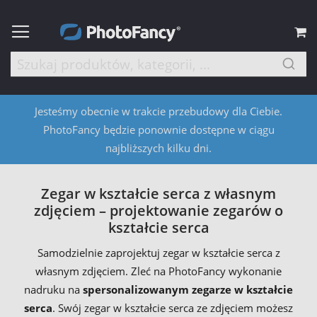
M
Jesteśmy obecnie w trakcie przebudowy dla Ciebie.
PhotoFancy będzie ponownie dostępne w ciągu
najbliższych kilku dni.
Zegar w kształcie serca z własnym
zdjęciem – projektowanie zegarów o
kształcie serca
Samodzielnie zaprojektuj zegar w kształcie serca z
własnym zdjęciem. Zleć na PhotoFancy wykonanie
nadruku na
spersonalizowanym zegarze w kształcie
serca
. Swój zegar w kształcie serca ze zdjęciem możesz