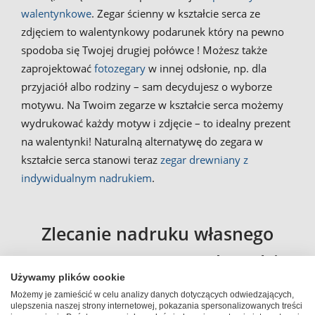
walentynkowe
. Zegar ścienny w kształcie serca ze
zdjęciem to walentynkowy podarunek który na pewno
spodoba się Twojej drugiej połówce ! Możesz także
zaprojektować
fotozegary
w innej odsłonie, np. dla
przyjaciół albo rodziny – sam decydujesz o wyborze
motywu. Na Twoim zegarze w kształcie serca możemy
wydrukować każdy motyw i zdjęcie – to idealny prezent
na walentynki! Naturalną alternatywę do zegara w
kształcie serca stanowi teraz
zegar drewniany z
indywidualnym nadrukiem
.
Zlecanie nadruku własnego
motywu na zegarze w kształcie
Używamy plików cookie
serca ze zdjęciem
Możemy je zamieścić w celu analizy danych dotyczących odwiedzających,
ulepszenia naszej strony internetowej, pokazania spersonalizowanych treści