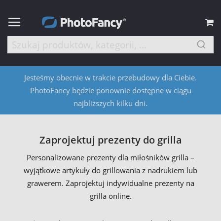
M
Jesteśmy obecnie w trakcie przebudowy dla Ciebie.
PhotoFancy będzie ponownie dostępne w ciągu
najbliższych kilku dni.
Zaprojektuj prezenty do grilla
Personalizowane prezenty dla miłośników grilla –
wyjątkowe artykuły do grillowania z nadrukiem lub
grawerem. Zaprojektuj indywidualne prezenty na
grilla online.