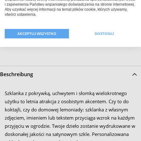
Pojemność: ok. 400ml
i zapewnienia Państwu wspaniałego doświadczenia na stronie internetowej.
Aby uzyskać więcej informacji na temat plików cookie, których używamy,
Wysokość: ok. 13 cm
otwórz ustawienia.
Średnica: 8 cm
AKCEPTUJ WSZYSTKO
DOSTOSUJ
Wymiary nadruku: 200 mm x 70 mm
Beschreibung
Szklanka z pokrywką, uchwytem i słomką wielokrotnego
użytku to letnia atrakcja z osobistym akcentem. Czy to do
koktajli, czy do domowej lemoniady: szklanka z własnym
zdjęciem, imieniem lub tekstem przyciąga wzrok na każdym
przyjęciu w ogrodzie. Twoje dzieło zostanie wydrukowane w
doskonałej jakości na satynowym szkle. Personalizowana