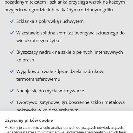
pożądanym tekstem - szklanka przyciąga wzrok na każdym
przyjęciu w ogrodzie lub na każdym rodzinnym grillu.
Szklanka z pokrywką i uchwytem
W zestawie solidna słomkaz tworzywa sztucznego do
wielokrotnego użytku
Błyszczący nadruk na szkle o pełnych, intensywnych
kolorach
Wyjątkowo trwałe zdjęcie dzięki nadrukowi
termotransferowemu
Nadaje się do mycia w zmywarce
Tworzywo: satynowe, grubościenne szkło i metalowa
pokrywka w kolorze srebrnym
Używamy plików cookie
Odporna na zarysowania
Możemy je zamieścić w celu analizy danych dotyczących odwiedzających,
ulepszenia naszej strony internetowej, pokazania spersonalizowanych treści