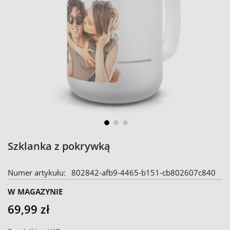
Skip
Szklanka z pokrywką
to
the
Numer artykułu
802842-afb9-4465-b151-cb802607c840
beginning
of
W MAGAZYNIE
the
69,99 zł
images
gallery