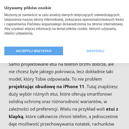
Używamy plików cookie
Możemy je zamieścić w celu analizy danych dotyczących odwiedzających,
ulepszenia naszej strony internetowej, pokazania spersonalizowanych treści
i zapewnienia Państwu wspaniałego doświadczenia na stronie internetowej.
Aby uzyskać więcej informacji na temat plików cookie, których używamy,
Etui z klapką oraz własnym
otwórz ustawienia.
zdjęciem dla iPhone 11
AKCEPTUJ WSZYSTKO
DOSTOSUJ
Samo projektowane etui na telefon brzmi dobrze, ale
nie chcesz byle jakiego pokrowca, lecz dokładnie taki
model, który Tobie odpowiada. To nie problem
projektując obudowę na iPhone 11
. Tutaj znajdziesz
duży wybór różnych etui, które oferują smartfonowi
solidną ochronę oraz różnorodność wariantów, w
zależności od preferencji. Wielu na przykład woli
etui z
klapką
, które całkowicie chroni telefon, a jednocześnie
daje możliwość przechowywania notatek, rachunków