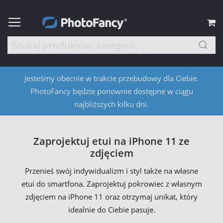
M
Jesteśmy obecnie w trakcie przebudowy dla Ciebie.
PhotoFancy będzie ponownie dostępne w ciągu
najbliższych kilku dni.
Zaprojektuj etui na iPhone 11 ze
zdjęciem
Przenieś swój indywidualizm i styl także na własne
etui do smartfona. Zaprojektuj pokrowiec z własnym
zdjęciem na iPhone 11 oraz otrzymaj unikat, który
idealnie do Ciebie pasuje.