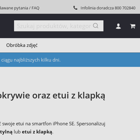
dawane pytania / FAQ
Infolinia doradcza
800 702840
MÓJ
Obróbka zdjęć
iągu najbliższych kilku dni.
krywie oraz etui z klapką
swoje etui na smartfon iPhone SE. Spersonalizuj
tylną
lub
etui z klapką
.