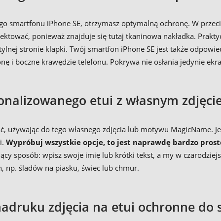
jego smartfonu iPhone SE, otrzymasz optymalną ochronę. W przec
jektować, ponieważ znajduje się tutaj tkaninowa nakładka. Prakt
tylnej stronie klapki. Twój smartfon iPhone SE jest także odpowi
onę i boczne krawędzie telefonu. Pokrywa nie osłania jedynie ekran
nalizowanego etui z własnym zdjęci
ć, używając do tego własnego zdjęcia lub motywu MagicName. Jeś
i.
Wypróbuj wszystkie opcje, to jest naprawdę bardzo prost
ujący sposób: wpisz swoje imię lub krótki tekst, a my w czarodzi
, np. śladów na piasku, świec lub chmur.
nadruku zdjęcia na etui ochronne do