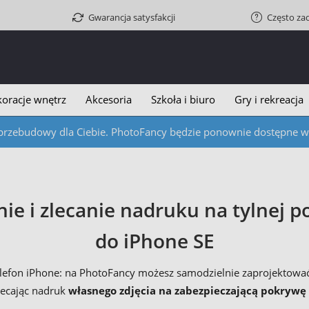
Gwarancja satysfakcji
Często za
oracje wnętrz
Akcesoria
Szkoła i biuro
Gry i rekreacja
przebudowy dla Ciebie. PhotoFancy będzie ponownie dostępne w c
e i zlecanie nadruku na tylnej po
do iPhone SE
elefon iPhone: na PhotoFancy możesz samodzielnie zaprojektować 
lecając nadruk
własnego zdjęcia na zabezpieczającą pokrywę 