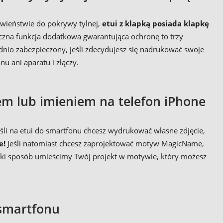
iwieństwie do pokrywy tylnej,
etui z klapką posiada klapkę
yczna funkcja dodatkowa gwarantująca ochronę to trzy
ednio zabezpieczony, jeśli zdecydujesz się nadrukować swoje
u ani aparatu i złączy.
em lub imieniem na telefon iPhone
li na etui do smartfonu chcesz wydrukować własne zdjęcie,
e!
Jeśli natomiast chcesz zaprojektować motyw MagicName,
ejski sposób umieścimy Twój projekt w motywie, który możesz
 smartfonu