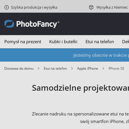
Szybka produkcja i wysyłka
Wysyłka z Niemiec
Pomysł na prezent
Kubki i butelki
Etui na telefon
Dek
Jesteśmy obecnie w trakcie 
Dostawa do domu
Etui na telefon
Apple iPhone
iPhone SE
Samodzielne projektowani
Zlecanie nadruku na spersonalizowane etui na t
swój smartfon iPhone, z