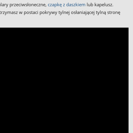
ulary przeciwsłoneczne,
czapkę z daszkiem
lub kapelusz.
zymasz w postaci pokrywy tylnej osłaniającej tylną stronę