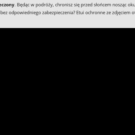
eczony
. Będąc w podróży, chronisz się przed słońcem nosząc ok
bez odpowiedniego zabezpieczenia? Etui ochronne ze zdjęciem otr