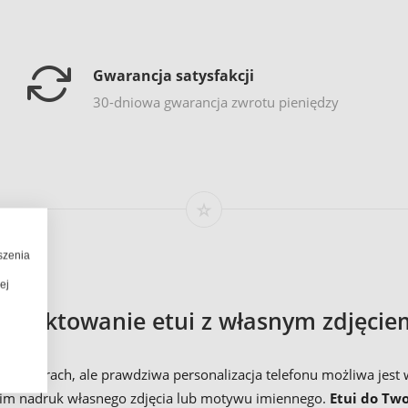
Gwarancja satysfakcji
30-dniowa gwarancja zwrotu pieniędzy
szenia
ej
rojektowanie etui z własnym zdjęcie
h kolorach, ale prawdziwa personalizacja telefonu możliwa jest 
 nim nadruk własnego zdjęcia lub motywu imiennego.
Etui do Two