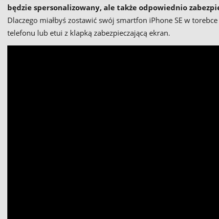
będzie spersonalizowany, ale także odpowiednio zabezpi
Dlaczego miałbyś zostawić swój smartfon iPhone SE w torebce 
telefonu lub etui z klapką zabezpieczającą ekran.