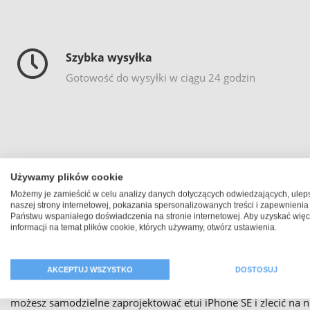
Szybka wysyłka
Gotowość do wysyłki w ciągu 24 godzin
Używamy plików cookie
Możemy je zamieścić w celu analizy danych dotyczących odwiedzających, ulep
naszej strony internetowej, pokazania spersonalizowanych treści i zapewnienia
Państwu wspaniałego doświadczenia na stronie internetowej. Aby uzyskać więc
informacji na temat plików cookie, których używamy, otwórz ustawienia.
Samodzielne p
AKCEPTUJ WSZYSTKO
DOSTOSUJ
Wprawdzie smartfon iPhone SE dostępny jest w czterech różnyc
możesz samodzielne zaprojektować etui iPhone SE i zlecić na