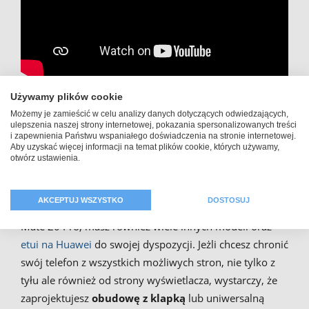
Używamy plików cookie
Stwórz nadruk na pokrowiec ze
Możemy je zamieścić w celu analizy danych dotyczących odwiedzających,
ulepszenia naszej strony internetowej, pokazania spersonalizowanych treści
zdjęciem dla Huawei Mate 20
i zapewnienia Państwu wspaniałego doświadczenia na stronie internetowej.
Aby uzyskać więcej informacji na temat plików cookie, których używamy,
otwórz ustawienia.
Pro
AKCEPTUJ WSZYSTKO
DOSTOSUJ
Podczas projektowania etui ze zdjęciem na Huawei
Mate 20 Pro, masz również wiele innych modeli oraz
etui na Huawei
do swojej dyspozycji. Jeżli chcesz chronić
swój telefon z wszystkich możliwych stron, nie tylko z
tyłu ale również od strony wyświetlacza, wystarczy, że
zaprojektujesz
obudowę z klapką
lub uniwersalną