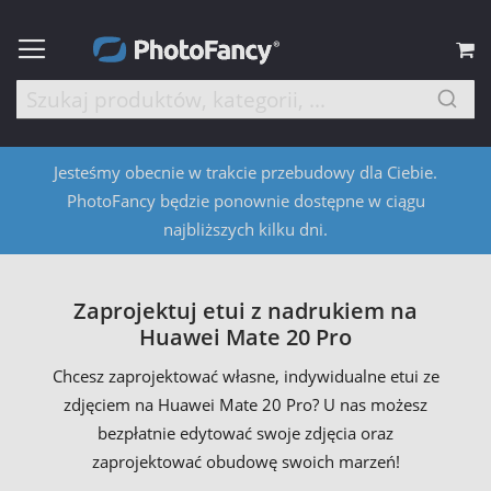
M
Jesteśmy obecnie w trakcie przebudowy dla Ciebie.
PhotoFancy będzie ponownie dostępne w ciągu
najbliższych kilku dni.
Zaprojektuj etui z nadrukiem na
Huawei Mate 20 Pro
Chcesz zaprojektować własne, indywidualne etui ze
zdjęciem na Huawei Mate 20 Pro? U nas możesz
bezpłatnie edytować swoje zdjęcia oraz
zaprojektować obudowę swoich marzeń!