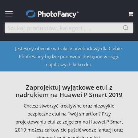
M
Jesteśmy obecnie w trakcie przebudowy dla Ciebie.
PhotoFancy będzie ponownie dostępne w ciągu
najbliższych kilku dni.
Zaprojektuj wyjątkowe etui z
nadrukiem na Huawei P Smart 2019
Chcesz stworzyć kreatywne oraz niezwykle
bezpieczne etui na Twój smartfon? Przy
projektowaniu etui ze zdjęciem na Huawei P Smart
2019 możesz całkowicie puścić wodze fantazji oraz
stworzyć swój osobisty unikat.