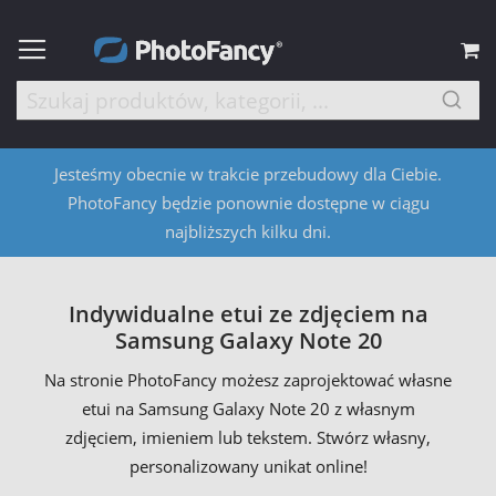
M
Jesteśmy obecnie w trakcie przebudowy dla Ciebie.
PhotoFancy będzie ponownie dostępne w ciągu
najbliższych kilku dni.
Indywidualne etui ze zdjęciem na
Samsung Galaxy Note 20
Na stronie PhotoFancy możesz zaprojektować własne
etui na Samsung Galaxy Note 20 z własnym
zdjęciem, imieniem lub tekstem. Stwórz własny,
personalizowany unikat online!