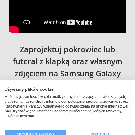
Zaprojektuj pokrowiec lub
futerał z klapką oraz własnym
zdjęciem na Samsung Galaxy
Note 20
Używamy plików cookie
Możemy je zamieścić w celu analizy danych dotyczących odwiedzających,
ulepszenia naszej strony internetowej, pokazania spersonalizowanych treści
Aby móc zaprojektować
etui na Galaxy
, wystarczy
i zapewnienia Państwu wspaniałego doświadczenia na stronie internetowej.
wybrać odpowiedni futerał ochronny w naszym sklepie
Aby uzyskać więcej informacji na temat plików cookie, których używamy,
otwórz ustawienia.
internetowym. Przy tym masz szeroki wachlarz
możliwości, który futerał wybierzesz oraz
spersonalizujesz. Możesz wybrać klasyczną obudowę ze
AKCEPTUJ WSZYSTKO
DOSTOSUJ