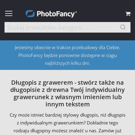
M
Jesteśmy obecnie w trakcie przebudowy dla Ciebie.
PhotoFancy będzie ponownie dostępne w ciągu
najbliższych kilku dni.
Długopis z grawerem - stwórz także na
długopisie z drewna Twój indywidualny
grawerunek z własnym imieniem lub
innym tekstem
Czy może istnieć bardziej stylowy długopis, niż długopis
z indywidualnym grawerunkiem? Dokładnie tego
rodzaju długopisy możesz znaleźć u nas. Zamów już