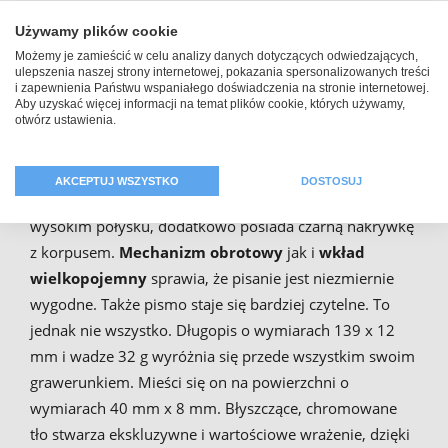
Długopis z indywidualnym
Używamy plików cookie
grawerem
Możemy je zamieścić w celu analizy danych dotyczących odwiedzających,
ulepszenia naszej strony internetowej, pokazania spersonalizowanych treści
i zapewnienia Państwu wspaniałego doświadczenia na stronie internetowej.
Aby uzyskać więcej informacji na temat plików cookie, których używamy,
Twój długopis z grawerunkiem może być na przykład
otwórz ustawienia.
metalowym długopisem
. Długopis ten został
wyprodukowany przez firmę
Ritter
. Jego metalowa
AKCEPTUJ WSZYSTKO
DOSTOSUJ
konstrukcja została wykończona powłoką z chromu o
wysokim połysku, dodatkowo posiada czarną nakrywkę
z korpusem.
Mechanizm obrotowy
jak i
wkład
wielkopojemny
sprawia, że pisanie jest niezmiernie
wygodne. Także pismo staje się bardziej czytelne. To
jednak nie wszystko. Długopis o wymiarach 139 x 12
mm i wadze 32 g wyróżnia się przede wszystkim swoim
grawerunkiem. Mieści się on na powierzchni o
wymiarach 40 mm x 8 mm. Błyszczące, chromowane
tło stwarza ekskluzywne i wartościowe wrażenie, dzięki