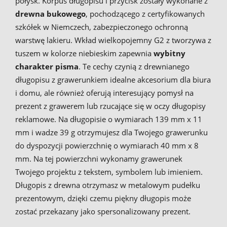
połysk. Korpus długopisu i przycisk zostały wykonane z
drewna bukowego
, pochodzącego z certyfikowanych
szkółek w Niemczech, zabezpieczonego ochronną
warstwę lakieru. Wkład wielkopojemny G2 z tworzywa z
tuszem w kolorze niebieskim zapewnia
wybitny
charakter pisma
. Te cechy czynią z drewnianego
długopisu z grawerunkiem idealne akcesorium dla biura
i domu, ale również oferują interesujący pomysł na
prezent z grawerem lub rzucające się w oczy długopisy
reklamowe. Na długopisie o wymiarach 139 mm x 11
mm i wadze 39 g otrzymujesz dla Twojego grawerunku
do dyspozycji powierzchnię o wymiarach 40 mm x 8
mm. Na tej powierzchni wykonamy grawerunek
Twojego projektu z tekstem, symbolem lub imieniem.
Długopis z drewna otrzymasz w metalowym pudełku
prezentowym, dzięki czemu piękny długopis może
zostać przekazany jako spersonalizowany prezent.