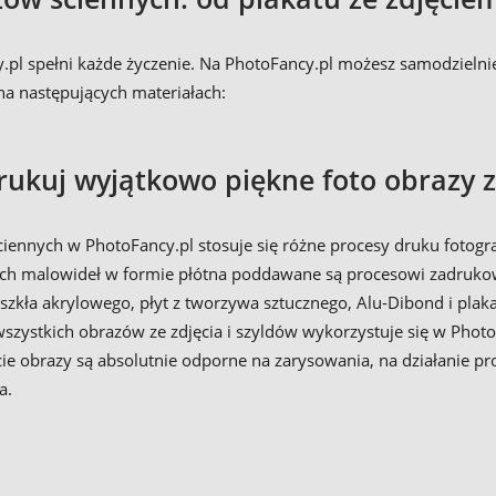
l spełni każde życzenie. Na PhotoFancy.pl możesz samodzielnie
 na następujących materiałach:
rukuj wyjątkowo piękne foto obrazy 
ennych w PhotoFancy.pl stosuje się różne procesy druku fotogra
owych malowideł w formie płótna poddawane są procesowi zadruko
zkła akrylowego, płyt z tworzywa sztucznego, Alu-Dibond i plaka
zystkich obrazów ze zdjęcia i szyldów wykorzystuje się w Photof
cie obrazy są absolutnie odporne na zarysowania, na działanie pr
a.