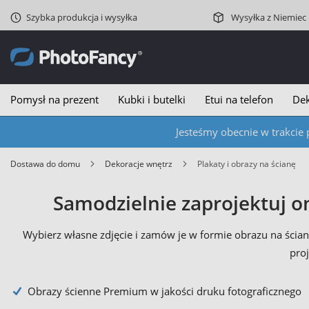
Szybka produkcja i wysyłka
Wysyłka z Niemiec
Pomysł na prezent
Kubki i butelki
Etui na telefon
Dek
Jesteśmy obecnie w trakcie 
Dostawa do domu
Dekoracje wnętrz
Plakaty i obrazy na ścianę
Samodzielnie zaprojektuj o
Wybierz własne zdjęcie i zamów je w formie obrazu na ści
proj
Obrazy ścienne Premium w jakości druku fotograficznego