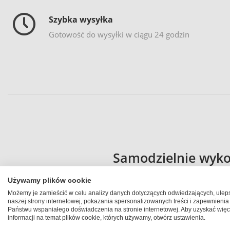
Szybka wysyłka
Gotowość do wysyłki w ciągu 24 godzin
Samodzielnie wykon
Używamy plików cookie
Począwszy od malarstwa jaskiniowego ludzie przez stulecia ozd
Możemy je zamieścić w celu analizy danych dotyczących odwiedzających, ulep
czasie, lecz również stanowi relikt epoki kamienia łupanego. 
naszej strony internetowej, pokazania spersonalizowanych treści i zapewnienia
Państwu wspaniałego doświadczenia na stronie internetowej. Aby uzyskać więc
jaskiniowiec nie mógł w początkach ludzkości zamawiać wyko
informacji na temat plików cookie, których używamy, otwórz ustawienia.
spersonalizowanyklasycznie za pomocą koloru i „pra-pędzla“. 