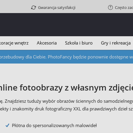
Gwarancja satysfakcji
Często za
oracje wnętrz
Akcesoria
Szkoła i biuro
Gry i rekreacja
przebudowy dla Ciebie. PhotoFancy będzie ponownie dostępne w c
nline fotoobrazy z własnym zdjęci
anę. Znajdziesz tuduży wybór obrazów ściennych do samodzielneg
ekty i znakomity druk fotograficzny XXL dla prawdziwych dzieł sz
Płótna do spersonalizowanych malowideł