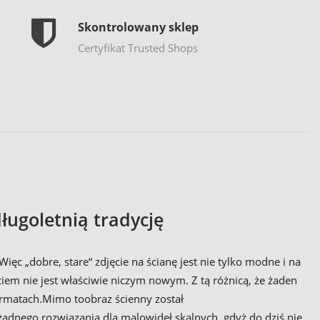
Skontrolowany sklep
Certyfikat Trusted Shops
ługoletnią tradycję
ęc „dobre, stare“ zdjęcie na ścianę jest nie tylko modne i na
iem nie jest właściwie niczym nowym. Z tą różnicą, że żaden
rmatach.Mimo toobraz ścienny został
adnego rozwiązania dla malowideł skalnych, gdyż do dziś nie