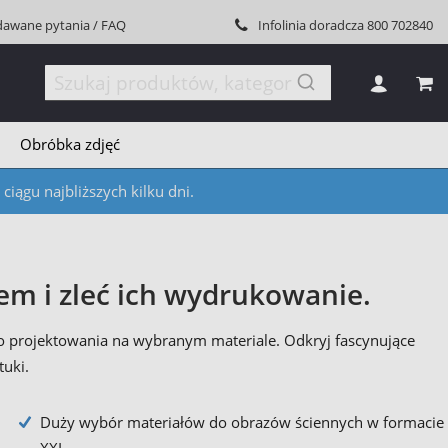
dawane pytania / FAQ
Infolinia doradcza
800 702840
MÓJ
Obróbka zdjęć
iągu najbliższych kilku dni.
em i zleć ich wydrukowanie.
o projektowania na wybranym materiale. Odkryj fascynujące
tuki.
Duży wybór materiałów do obrazów ściennych w formacie