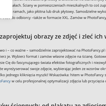
e na skałach. Ściany w pomieszczeniach mieszkalnych to coś zupe
obrazy w ramach, jako płótna lub druk płytowy. Samodzielne wykon
 w drodze do odbiorcy –także w formacie XXL. Zamów w PhotoFanc
zaprojektuj obrazy ze zdjęć i zleć ic
o i – co ważne – samodzielnie zaprojektować na PhotoFancy.pl 
ierz je. Wybierz format i zamów własne zdjęcie na ścianę. Goto
sie Cię do fascynującego świata efektów fotograficznych i niezwy
e wyreżyserować swoje zdjęcie, wybierając jeden ze wzorów okreś
lko jednego kliknięcia myszki! Wskazówka: hitem w PhotoFancy 
oFancy
w celu profesjonalnej optymalizacji zdjęcia lub przycięci
ów ściennych: od plakatu ze zdjęcie