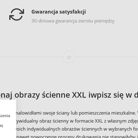
Gwarancja satysfakcji
30-dniowa gwarancja zwrotu pieniędzy
aj obrazy ścienne XXL iwpisz się w d
abiali malowidłami swoje ściany lub pomieszczenia mieszkalne. Wi
szenia
Nawet indywidualny obraz ścienny w formacie XXL z własnym zdjęc
ej
nania swoich indywidualnych obrazów ściennych w wybranych fo
Niestety nawet nowoczesne procesy drukowania nie stanowiłyby ż