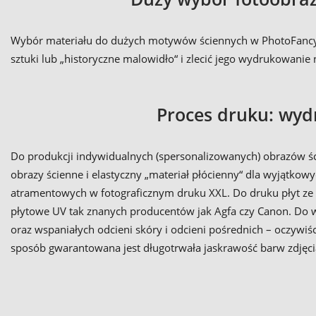
Wybór materiału do dużych motywów ściennych w PhotoFancy.p
sztuki lub „historyczne malowidło“ i zlecić jego wydrukowanie
Proces druku: wyd
Do produkcji indywidualnych (spersonalizowanych) obrazów ści
obrazy ścienne i elastyczny „materiał płócienny“ dla wyjątk
atramentowych w fotograficznym druku XXL. Do druku płyt ze s
płytowe UV tak znanych producentów jak Agfa czy Canon. Do ws
oraz wspaniałych odcieni skóry i odcieni pośrednich – oczywiś
sposób gwarantowana jest długotrwała jaskrawość barw zdjęci