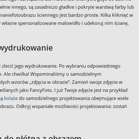
łnie innego, są zasadniczo gładkie i pokryte warstwą farby lub
aniefotoobrazu ściennego jest bardzo proste. Kilka kliknięć w
y własne spersonalizowane malowidło i udekoruj nim ścianę.
h wydrukowanie
i zlecić jego wydrukowanie. Po wybraniu odpowiedniego
we. Ale chwilka! Wspominaliśmy o samodzielnym
kłych wzorów „zdjęcia w obrazie“. Zamień swoje zdjęcie w
lanych jako FancyFoto. I już Twoje zdjęcie jest na przykład
są
kolaże
do samodzielnego projektowania obejmujące wiele
a obrazu. Odkryj wspaniałe możliwości projektowania: zostań
m do płótna z obrazem