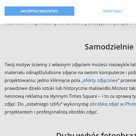
istnieje technologia druku pozwalająca drukować obrazy ścienn
AKCEPTUJ WSZYSTKO
DOSTOSUJ
szlachetnego tynku. Dlatego dziś zawiesza się na nich piękne 
Internecie i indywidualny obraz ścienny ze zdjęciem jest już
Samodzielnie 
Twój motyw ścienny z własnym zdjęciem możesz niezwykle łatw
materiału odnajdźulubione zdjęcie na swoim komputerze i pob
projektowaniu: jedno kliknięcie pola
„efekty zdjęciowe“
przenie
prawdziwe dzieło sztuki lub historyczne malowidło.Możesz takż
neonową reklamą na słynnym Times Square – i to za sprawą ty
zdjęć. Do „ostatniego szlifu“ wykorzystaj
obróbkę zdjęć w Phot
projektantem i profesjonalistą obróbki zdjęć.
Duży wybór fotoobraz