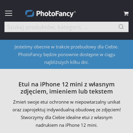
M
Jesteśmy obecnie w trakcie przebudowy dla Ciebie.
PhotoFancy będzie ponownie dostępne w ciągu
najbliższych kilku dni.
Etui na iPhone 12 mini z własnym
zdjęciem, imieniem lub tekstem
Zmień swoje etui ochronne w niepowtarzalny unikat
oraz zaprojektuj indywidualną obudowę ze zdjęciem!
Stworzymy dla Ciebie idealne etui z własnym
nadrukiem na iPhone 12 mini.