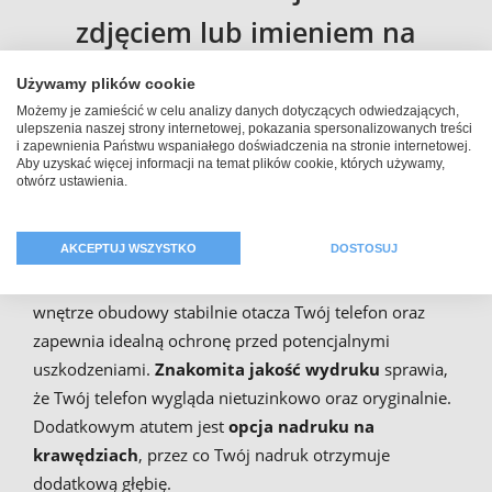
zdjęciem lub imieniem na
iPhone 12 mini
Używamy plików cookie
Możemy je zamieścić w celu analizy danych dotyczących odwiedzających,
ulepszenia naszej strony internetowej, pokazania spersonalizowanych treści
Etui z tworzywa sztucznego jest typowym klasykiem
i zapewnienia Państwu wspaniałego doświadczenia na stronie internetowej.
Aby uzyskać więcej informacji na temat plików cookie, których używamy,
wśród pokrowców. Tył obudowy jest ustabilizowany
otwórz ustawienia.
metalową płytką, chroniąc Twój telefon w optymalny
sposób. Dodatkowym zabezpieczeniem jest opcja
AKCEPTUJ WSZYSTKO
DOSTOSUJ
bumper, która przejawia się
gumową konstrukcją
otaczającą krawędzie
Twojego telefonu. Silikonowe
wnętrze obudowy stabilnie otacza Twój telefon oraz
zapewnia idealną ochronę przed potencjalnymi
uszkodzeniami.
Znakomita jakość wydruku
sprawia,
że Twój telefon wygląda nietuzinkowo oraz oryginalnie.
Dodatkowym atutem jest
opcja nadruku na
krawędziach
, przez co Twój nadruk otrzymuje
dodatkową głębię.