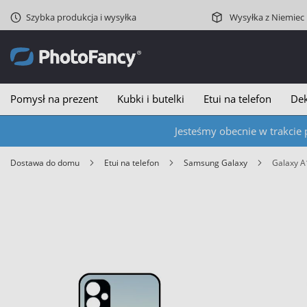
Szybka produkcja i wysyłka
Wysyłka z Niemiec
Pomysł na prezent
Kubki i butelki
Etui na telefon
Dek
Jesteśmy obecnie w trakcie 
Dostawa do domu
Etui na telefon
Samsung Galaxy
Galaxy 