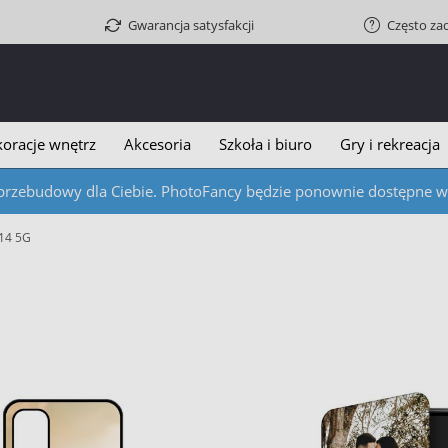
Gwarancja satysfakcji
Często za
oracje wnętrz
Akcesoria
Szkoła i biuro
Gry i rekreacja
przebudowy dla Ciebie. PhotoFancy będzie ponownie dostępne w c
A14 5G