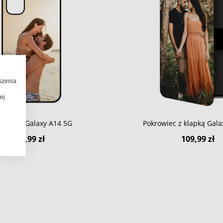
szenia
ej
udowa Galaxy A14 5G
Pokrowiec z klapką Gala
99,99 zł
109,99 zł