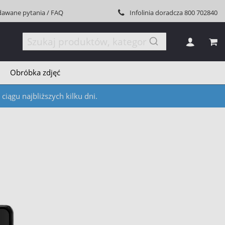
dawane pytania / FAQ
Infolinia doradcza
800 702840
MÓJ
Obróbka zdjęć
iągu najbliższych kilku dni.