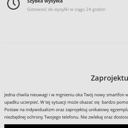
Szybka wysyłka
Gotowość do wysyłki w ciągu 24 godzin
Zaprojektu
Jedna chwila nieuwagi i w mgnieniu oka Twój nowy smartfon wyp
upadku ucierpieć. W tej sytuacji może okazać się bardzo po
Postaw na indywidualizm oraz zaprojektuj unikatowy egzempla
niezbędnej ochrony Twojego telefonu. Nie zwlekaj oraz dost