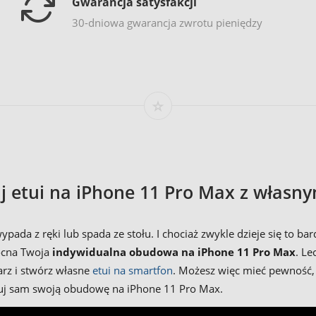
Gwarancja satysfakcji
30-dniowa gwarancja zwrotu pieniędzy
j etui na iPhone 11 Pro Max z własn
ada z ręki lub spada ze stołu. I chociaż zwykle dzieje się to ba
mocna Twoja
indywidualna obudowa na iPhone 11 Pro Max
. L
rz i stwórz własne
etui na smartfon
. Możesz więc mieć pewność, ż
osuj sam swoją obudowę na iPhone 11 Pro Max.