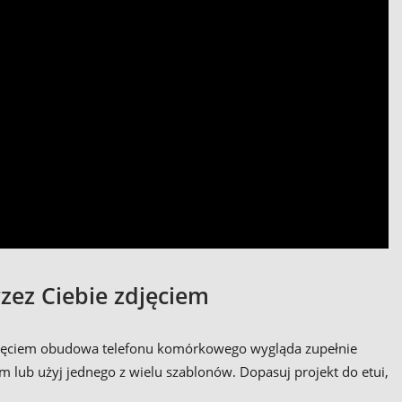
zez Ciebie zdjęciem
 zdjęciem obudowa telefonu komórkowego wygląda zupełnie
em lub użyj jednego z wielu szablonów. Dopasuj projekt do etui,