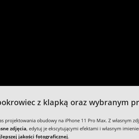
okrowiec z klapką oraz wybranym pr
podczas projektowania obudowy na iPhone 11 Pro Max. Z własnym
asne zdjęcia
, edytuj je ekscytującymi efektami i własnym imieni
jlepszej jakości fotograficznej
.