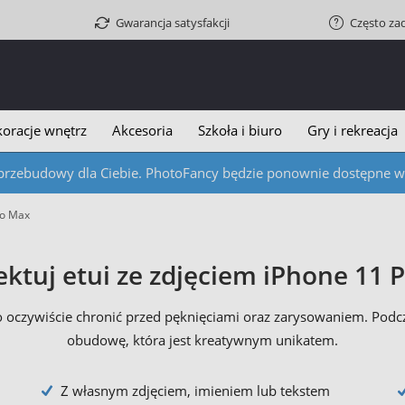
Gwarancja satysfakcji
Często za
oracje wnętrz
Akcesoria
Szkoła i biuro
Gry i rekreacja
przebudowy dla Ciebie. PhotoFancy będzie ponownie dostępne w c
ro Max
ektuj etui ze zdjęciem iPhone 11 
go oczywiście chronić przed pęknięciami oraz zarysowaniem. Pod
obudowę, która jest kreatywnym unikatem.
Z własnym zdjęciem, imieniem lub tekstem