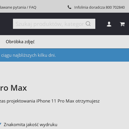
dawane pytania / FAQ
Infolinia doradcza
800 702840
MÓJ
Obróbka zdjęć
iągu najbliższych kilku dni.
Pro Max
czas projektowania iPhone 11 Pro Max otrzymujesz
Znakomita jakość wydruku