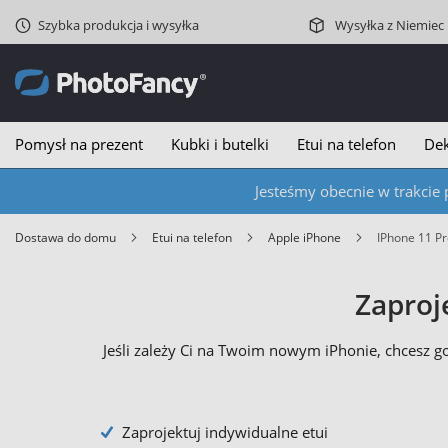
Szybka produkcja i wysyłka
Wysyłka z Niemiec
Pomysł na prezent
Kubki i butelki
Etui na telefon
Dek
Jesteśmy obecnie w trakcie 
Dostawa do domu
Etui na telefon
Apple iPhone
iPhone 11 P
Zaproj
Jeśli zależy Ci na Twoim nowym iPhonie, chcesz 
Zaprojektuj indywidualne etui