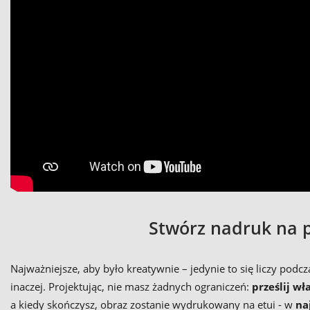
Stwórz nadruk na p
Najważniejsze, aby było kreatywnie – jedynie to się liczy 
inaczej. Projektując, nie masz żadnych ograniczeń:
prześlij wł
a kiedy skończysz, obraz zostanie wydrukowany na etui - w
na