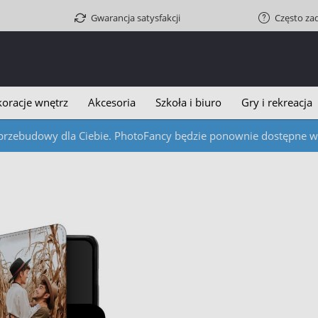
Gwarancja satysfakcji
Często za
oracje wnętrz
Akcesoria
Szkoła i biuro
Gry i rekreacja
przebudowy dla Ciebie. PhotoFancy będzie ponownie dostępne w c