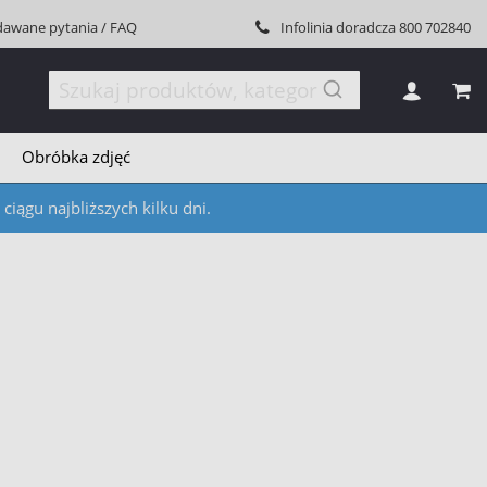
dawane pytania / FAQ
Infolinia doradcza
800 702840
MÓJ
Obróbka zdjęć
iągu najbliższych kilku dni.