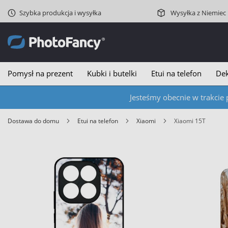
Szybka produkcja i wysyłka
Wysyłka z Niemiec
Pomysł na prezent
Kubki i butelki
Etui na telefon
Dek
Jesteśmy obecnie w trakcie 
Dostawa do domu
Etui na telefon
Xiaomi
Xiaomi 15T