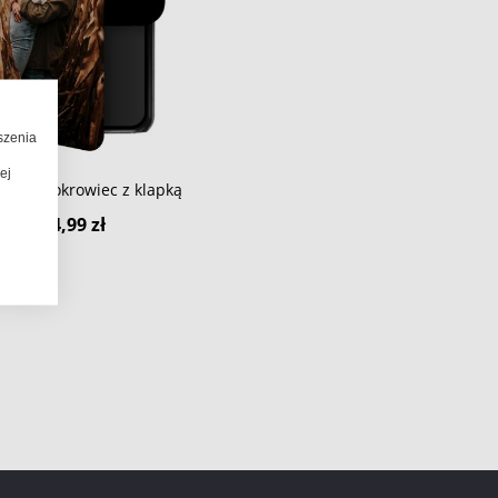
szenia
ej
i 15T Pokrowiec z klapką
114,99 zł