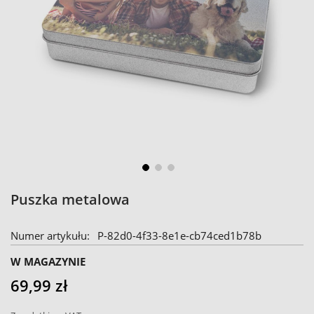
Skip
Puszka metalowa
to
the
Numer artykułu
P-82d0-4f33-8e1e-cb74ced1b78b
beginning
of
W MAGAZYNIE
the
69,99 zł
images
gallery