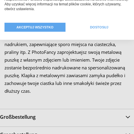
Aby uzyskać więcej informacji na temat plików cookie, których używamy,
otwórz ustawienia.
Beschreibung
AKCEPTUJ WSZYSTKO
DOSTOSUJ
Praktyczne pudełko na prezenty lub do przechowywania z
metalu ze świetlistym, odpornym na zarysowania
nadrukiem, zapewniające sporo miejsca na ciasteczka,
praliny itp. Z PhotoFancy zaprojektuejsz swoją metalową
puszkę z własnym zdjęciem lub imieniem. Twoje zdjęcie
zostanie bezpośrednio nadrukowane na spersonalizowaną
puszkę. Klapka z metalowymi zawiasami zamyka pudełko i
zachowuje twoje ciastka lub inne smakołyki świeże przez
dłuższy czas.
Großbestellung