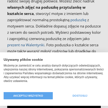
radość swojej drugiej połówce. Możesz zlecić nadruk
własnych zdjęć na poduszkę przytulankę w
kształcie serca
, stworzyć motyw z imieniem lub
zaprojektować normalną prostokątną
poduszkę
z
motywem serca. Dokładnie dopasuj zdjęcie na poduszce
z sercem do swoich potrzeb. Wybierz podstawowy kolor
i zaprojektuj czerwoną poduszkę ze zdjęciem jako
prezent na Walentynki
. Foto poduszka o kształcie serca
może także wyrazić miłość rodziców lub dziadków do
nowonarodzonego dziecka. Poduszki z imieniem są
Używamy plików cookie
idealne na takie okoliczności. Foto poduszka w kształcie
Możemy je zamieścić w celu analizy danych dotyczących odwiedzających,
serca nadaje się na każdą okazję – wystarczy że ją
ulepszenia naszej strony internetowej, pokazania spersonalizowanych treści
i zapewnienia Państwu wspaniałego doświadczenia na stronie internetowej.
zaprojektujesz.
Aby uzyskać więcej informacji na temat plików cookie, których używamy,
otwórz ustawienia.
AKCEPTUJ WSZYSTKO
DOSTOSUJ