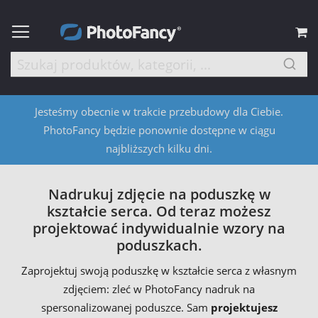
M
Jesteśmy obecnie w trakcie przebudowy dla Ciebie.
PhotoFancy będzie ponownie dostępne w ciągu
najbliższych kilku dni.
Nadrukuj zdjęcie na poduszkę w
kształcie serca. Od teraz możesz
projektować indywidualnie wzory na
poduszkach.
Zaprojektuj swoją poduszkę w kształcie serca z własnym
zdjęciem: zleć w PhotoFancy nadruk na
spersonalizowanej poduszce. Sam
projektujesz