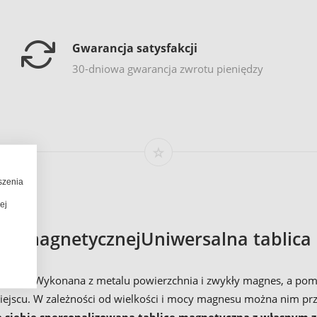
Gwarancja satysfakcji
30-dniowa gwarancja zwrotu pieniędzy
szenia
ej
iany magnetycznejUniwersalna tablica
tku. Wykonana z metalu powierzchnia i zwykły magnes, a pomiędz
miejscu. W zależności od wielkości i mocy magnesu można nim p