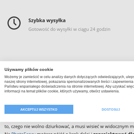
Szybka wysyłka
Gotowość do wysyłki w ciągu 24 godzin
Używamy plików cookie
Możemy je zamieścić w celu analizy danych dotyczących odwiedzających, ulep
naszej strony internetowej, pokazania spersonalizowanych treści i zapewnienia
Państwu wspaniałego doświadczenia na stronie internetowej. Aby uzyskać więc
informacji na temat plików cookie, których używamy, otwórz ustawienia.
Twoje zdjęcie w postaci śc
AKCEPTUJ WSZYSTKO
DOSTOSUJ
Tablice magnetyczne to sprawdzone przedmioty codziennego uży
to, czego nie wolno dziurkować, a musi wisieć w widocznym 