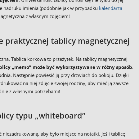
zdjęciem
. Uniwersalność tablicy odnosi się nie tylko do jej
nie nadruku imienia (podobnie jak w przypadku
kalendarza
ca magnetyczna z własnym zdjęciem!
e praktycznej tablicy magnetycznej
yczna. Tablica korkowa to przeżytek. Na tablicy magnetycznej
tablicy „memo” może być wykorzystywane w różny sposób
.
dnia. Następnie powiesić ją przy drzwiach do pokoju. Dzięki
drukować na niej zdjęcie swojej rodziny, aby mieć ją zawsze
odnie z własnymi potrzebami!
blicy typu „whiteboard”
 niezadrukowaną, aby było miejsce na notatki. Jeśli tablicę