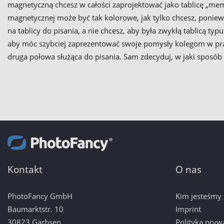
magnetyczną chcesz w całości zaprojektować jako tablicę „me
magnetycznej może być tak kolorowe, jak tylko chcesz, ponie
na tablicy do pisania, a nie chcesz, aby była zwykłą tablicą 
aby móc szybciej zaprezentować swoje pomysły kolegom w prac
druga połowa służąca do pisania. Sam zdecyduj, w jaki sposób
Kontakt
O nas
PhotoFancy GmbH
Kim jesteśmy
Baumarktstr. 10
Imprint
30823 Garbsen
Polityka pryw