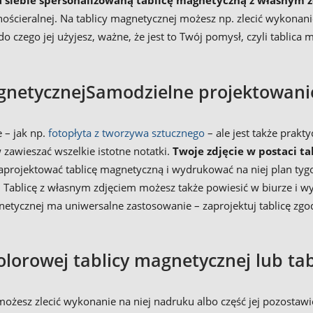
a siebie spersonalizowaną tablicę magnetyczną z własnym 
uchościeralnej. Na tablicy magnetycznej możesz np. zlecić wykona
, do czego jej użyjesz, ważne, że jest to Twój pomysł, czyli tabli
agnetycznejSamodzielne projektowani
e – jak np.
fotopłyta z tworzywa sztucznego
– ale jest także prakt
awieszać wszelkie istotne notatki.
Twoje zdjęcie w postaci 
aprojektować tablicę magnetyczną i wydrukować na niej plan tygo
 Tablicę z własnym zdjęciem możesz także powiesić w biurze i wy
gnetycznej ma uniwersalne zastosowanie – zaprojektuj tablicę zg
lorowej tablicy magnetycznej lub ta
ożesz zlecić wykonanie na niej nadruku albo część jej pozostawić