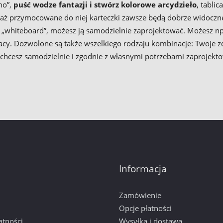
mo”,
puść wodze fantazji i stwórz kolorowe arcydzieło
, tablic
waż przymocowane do niej karteczki zawsze będą dobrze widoczne
typu „whiteboard”, możesz ją samodzielnie zaprojektować. Możesz
y. Dozwolone są także wszelkiego rodzaju kombinacje: Twoje zd
 chcesz samodzielnie i zgodnie z własnymi potrzebami zaprojekt
Informacja
Zamówienie
Opcje płatności
atności
Wysyłka i dostawa