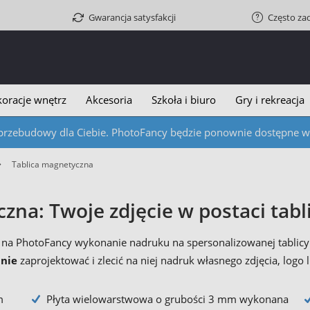
Gwarancja satysfakcji
Często za
oracje wnętrz
Akcesoria
Szkoła i biuro
Gry i rekreacja
przebudowy dla Ciebie. PhotoFancy będzie ponownie dostępne w c
Tablica magnetyczna
zna: Twoje zdjęcie w postaci tab
ć na PhotoFancy wykonanie nadruku na spersonalizowanej tablic
nie
zaprojektować i zlecić na niej nadruk własnego zdjęcia, logo 
m
Płyta wielowarstwowa o grubości 3 mm wykonana