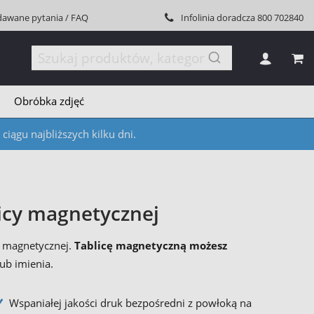
dawane pytania / FAQ
Infolinia doradcza
800 702840
MÓJ
Obróbka zdjęć
iągu najbliższych kilku dni.
licy magnetycznej
y magnetycznej.
Tablicę magnetyczną możesz
lub imienia.
Wspaniałej jakości druk bezpośredni z powłoką na