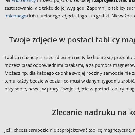
Na
PhotoFancy
możesz pójść o krok dalej i
zaprojektować dl
zastosowania, ale także do jej wyglądu. Zapomnij o tablicy s
imiennego
) lub ulubionego zdjęcia, logo lub grafiki. Nieważne
Twoje zdjęcie w postaci tablicy m
Tablica magnetyczna ze zdjęciem nie tylko ładnie się prezentuj
możesz pisać odpowiednimi pisakami, a za pomocą magnesów z
Możesz np. dla każdego członka swojej rodziny samodzielnie z
temu każdy będzie wiedział, co musi w danym tygodniu zrobić.
przy sobie, nawet w pracy. Twoje zdjęcie w postaci tablicy ma
Zlecanie nadruku na ko
Jeśli chcesz samodzielnie zaprojektować tablicę magnetyczną, m