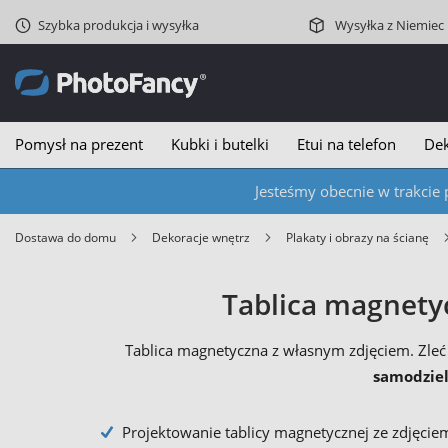
Szybka produkcja i wysyłka
Wysyłka z Niemiec
Pomysł na prezent
Kubki i butelki
Etui na telefon
Dek
Jesteśmy obecnie w trakcie 
Dostawa do domu
Dekoracje wnętrz
Plakaty i obrazy na ścianę
Tablica magnetyc
Tablica magnetyczna z własnym zdjęciem. Zle
samodziel
Projektowanie tablicy magnetycznej ze zdjęcie