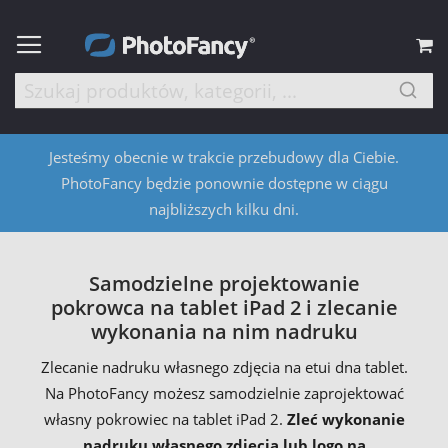
M
Jesteśmy obecnie w trakcie przebudowy dla Ciebie.
PhotoFancy będzie ponownie dostępne w ciągu
najbliższych kilku dni.
Samodzielne projektowanie
pokrowca na tablet iPad 2 i zlecanie
wykonania na nim nadruku
Zlecanie nadruku własnego zdjęcia na etui dna tablet.
Na PhotoFancy możesz samodzielnie zaprojektować
własny pokrowiec na tablet iPad 2.
Zleć wykonanie
nadruku własnego zdjęcia lub logo na