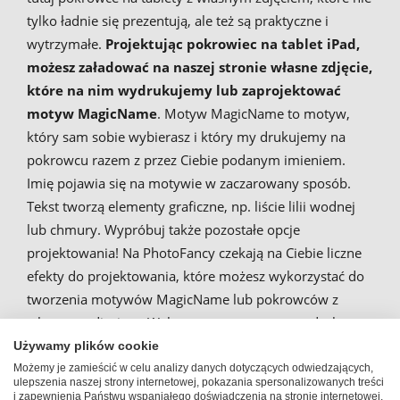
tylko ładnie się prezentują, ale też są praktyczne i
wytrzymałe.
Projektując pokrowiec na tablet iPad,
możesz załadować na naszej stronie własne zdjęcie,
które na nim wydrukujemy lub zaprojektować
motyw MagicName
. Motyw MagicName to motyw,
który sam sobie wybierasz i który my drukujemy na
pokrowcu razem z przez Ciebie podanym imieniem.
Imię pojawia się na motywie w zaczarowany sposób.
Tekst tworzą elementy graficzne, np. liście lilii wodnej
lub chmury. Wypróbuj także pozostałe opcje
projektowania! Na PhotoFancy czekają na Ciebie liczne
efekty do projektowania, które możesz wykorzystać do
tworzenia motywów MagicName lub pokrowców z
własnym zdjęciem. Wykonywany przez nas nadruk na
etui na tablet iPad 2 jest wyjątkowo dobrej jakości.
Używamy plików cookie
Możemy je zamieścić w celu analizy danych dotyczących odwiedzających,
ulepszenia naszej strony internetowej, pokazania spersonalizowanych treści
i zapewnienia Państwu wspaniałego doświadczenia na stronie internetowej.