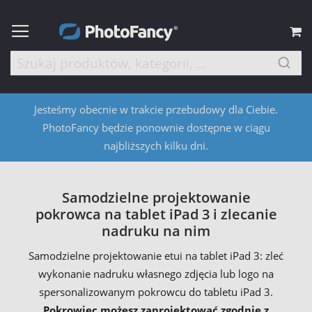
M
Jesteśmy obecnie w trakcie przebudowy dla Ciebie.
PhotoFancy będzie ponownie dostępne w ciągu
najbliższych kilku dni.
Samodzielne projektowanie
pokrowca na tablet iPad 3 i zlecanie
nadruku na nim
Samodzielne projektowanie etui na tablet iPad 3: zleć
wykonanie nadruku własnego zdjęcia lub logo na
spersonalizowanym pokrowcu do tabletu iPad 3.
Pokrowiec możesz zaprojektować zgodnie z