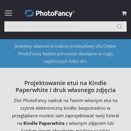
M
Jesteśmy obecnie w trakcie przebudowy dla Ciebie.
PhotoFancy będzie ponownie dostępne w ciągu
najbliższych kilku dni.
Projektowanie etui na Kindle
Paperwhite i druk własnego zdjęcia
Zleć PhotoFancy nadruk na Twoim własnym etui na
czytnik elektroniczny kindle: bezpośrednio w
przeglądarce możesz sam zaprojektować swój futerał
na
Kindle Paperwhite
z własnym zdjęciem lub
każdym innym obrazkiem; możliwe są także