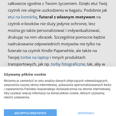
całkowicie zgodnie z Twoim życzeniem. Dzięki etui Twój
czytnik nie ulegnie uszkodzeniu w bagażu. Podobnie jak
etui na komórkę
,
futerał z własnym motywem
na
czytnik e-booków nie służy jedynie ochronie, lecz
można go także personalizować i indywidualizować,
drukując na nim obrazek. Szczególnie pomocne będzie
nadrukowanie odpowiednich motywów nie tylko na
futerale na czytnik Kindle Paperwhite, ale także na
Twojej
torbie na laptop
i innych produktach
transportowych, jak np.
torby fotograficzne
, tak, aby w
drodze nic się nie zgubiło.
Używamy plików cookie
Możemy je zamieścić w celu analizy danych dotyczących odwiedzających,
ulepszenia naszej strony internetowej, pokazania spersonalizowanych treści
Opracowanie i zlecenie
i zapewnienia Państwu wspaniałego doświadczenia na stronie internetowej.
Aby uzyskać więcej informacji na temat plików cookie, których używamy,
otwórz ustawienia.
nadruku na futerale na Kindle
Paperwhite
AKCEPTUJ WSZYSTKO
DOSTOSUJ