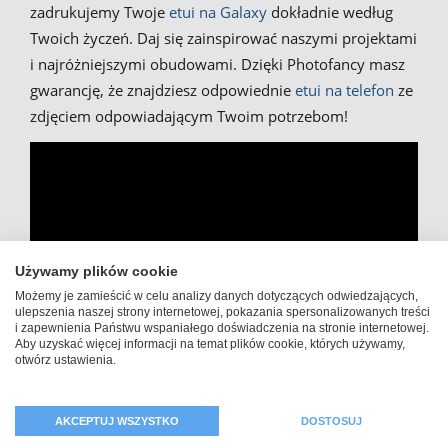
zadrukujemy Twoje
etui na Galaxy
dokładnie według
Twoich życzeń. Daj się zainspirować naszymi projektami
i najróżniejszymi obudowami. Dzięki Photofancy masz
gwarancję, że znajdziesz odpowiednie
etui na telefon
ze
zdjęciem odpowiadającym Twoim potrzebom!
Używamy plików cookie
Możemy je zamieścić w celu analizy danych dotyczących odwiedzających,
ulepszenia naszej strony internetowej, pokazania spersonalizowanych treści
i zapewnienia Państwu wspaniałego doświadczenia na stronie internetowej.
Aby uzyskać więcej informacji na temat plików cookie, których używamy,
otwórz ustawienia.
Nasze obudowy ochronne ze
AKCEPTUJ WSZYSTKO
DOSTOSUJ