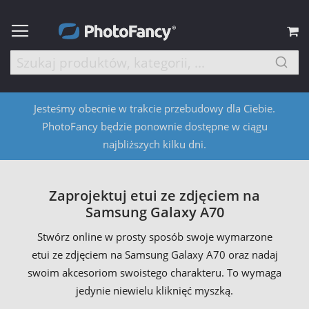
M
Jesteśmy obecnie w trakcie przebudowy dla Ciebie.
PhotoFancy będzie ponownie dostępne w ciągu
najbliższych kilku dni.
Zaprojektuj etui ze zdjęciem na
Samsung Galaxy A70
Stwórz online w prosty sposób swoje wymarzone
etui ze zdjęciem na Samsung Galaxy A70 oraz nadaj
swoim akcesoriom swoistego charakteru. To wymaga
jedynie niewielu kliknięć myszką.