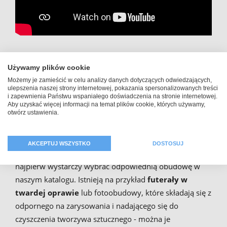
Projektuj etui na Samsung
Używamy plików cookie
Galaxy A70 – stwórz
Możemy je zamieścić w celu analizy danych dotyczących odwiedzających,
ulepszenia naszej strony internetowej, pokazania spersonalizowanych treści
i zapewnienia Państwu wspaniałego doświadczenia na stronie internetowej.
indywidualne fotoetui lub
Aby uzyskać więcej informacji na temat plików cookie, których używamy,
otwórz ustawienia.
pokrowiec z klapką
AKCEPTUJ WSZYSTKO
DOSTOSUJ
Aby zaprojektować
etui na telefon
komórkowy,
najpierw wystarczy wybrać odpowiednią obudowę w
naszym katalogu. Istnieją na przykład
futerały w
twardej oprawie
lub fotoobudowy, które składają się z
odpornego na zarysowania i nadającego się do
czyszczenia tworzywa sztucznego - można je