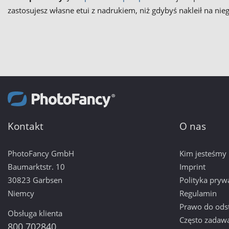
zastosujesz własne etui z nadrukiem, niż gdybyś nakleił na ni
Kontakt
O nas
PhotoFancy GmbH
Kim jesteśmy
Baumarktstr. 10
Imprint
30823 Garbsen
Polityka pryw
Niemcy
Regulamin
Prawo do ods
Obsługa klienta
Często zadaw
800 702840