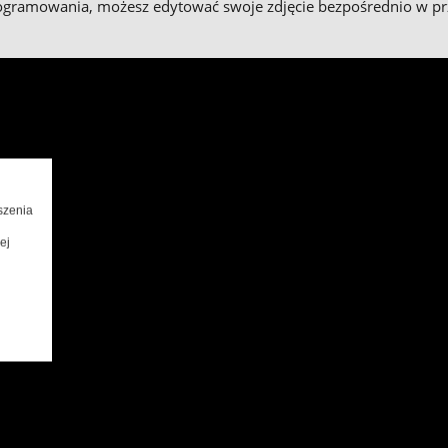
ogramowania, możesz edytować swoje zdjęcie bezpośrednio w pr
szenia
ej