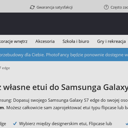
Gwarancja satysfakcji
Często za
oracje wnętrz
Akcesoria
Szkoła i biuro
Gry i rekreacja
przebudowy dla Ciebie. PhotoFancy będzie ponownie dostępne w c
S7 edge
z własne etui do Samsunga Galax
msung: Dopasuj swojego Samsunga Galaxy S7 edge do swojej oso
em
. Możesz całkowicie sam zaprojektować etui typu flipcase lub b
dge
Wybierz między designerskim etui, Flipcase lub