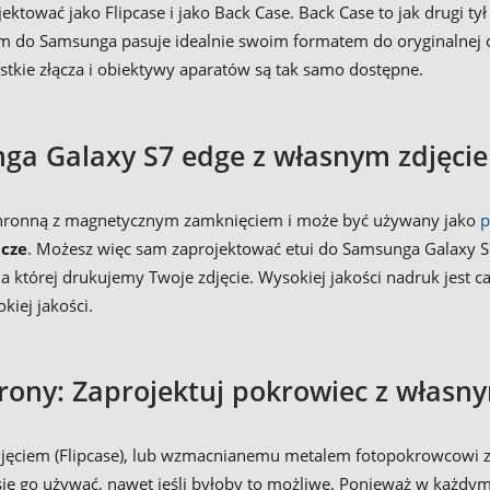
ować jako Flipcase i jako Back Case. Back Case to jak drugi tył 
m do Samsunga pasuje idealnie swoim formatem do oryginalnej 
ystkie złącza i obiektywy aparatów są tak samo dostępne.
ga Galaxy S7 edge z własnym zdjęcie
 ochronną z magnetycznym zamknięciem i może być używany jako
p
icze
. Możesz więc sam zaprojektować etui do Samsunga Galaxy S7
a której drukujemy Twoje zdjęcie. Wysokiej jakości nadruk jest c
kiej jakości.
rony: Zaprojektuj pokrowiec z własn
jęciem (Flipcase), lub wzmacnianemu metalem fotopokrowcowi 
się go używać, nawet jeśli byłoby to możliwe. Ponieważ w każdym