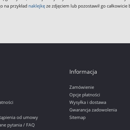
ego na przykład
naklejkę
ze zdjęciem lub pozostawił go całkowicie 
Informacja
Zamówienie
Opcje płatności
atności
Wysyłka i dostawa
Gwarancja zadowolenia
tąpienia od umowy
Sitemap
ane pytania / FAQ