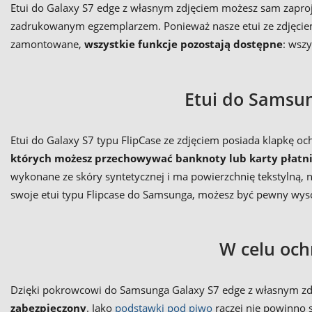
Etui do Galaxy S7 edge z własnym zdjęciem możesz sam zaprojekt
zadrukowanym egzemplarzem. Ponieważ nasze etui ze zdjęcie
zamontowane,
wszystkie funkcje pozostają dostępne
: wsz
Etui do Samsun
Etui do Galaxy S7 typu FlipCase ze zdjęciem posiada klapkę
których możesz przechowywać banknoty lub karty płatn
wykonane ze skóry syntetycznej i ma powierzchnię tekstylną, n
swoje etui typu Flipcase do Samsunga, możesz być pewny wyso
W celu och
Dzięki pokrowcowi do Samsunga Galaxy S7 edge z własnym zd
zabezpieczony
. Jako
podstawki pod piwo
raczej nie powinno 