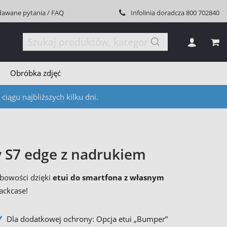
dawane pytania / FAQ
Infolinia doradcza
800 702840
MÓJ
Obróbka zdjęć
iągu najbliższych kilku dni.
y S7 edge z nadrukiem
bowości dzięki
etui do smartfona z własnym
ackcase!
Dla dodatkowej ochrony: Opcja etui „Bumper”