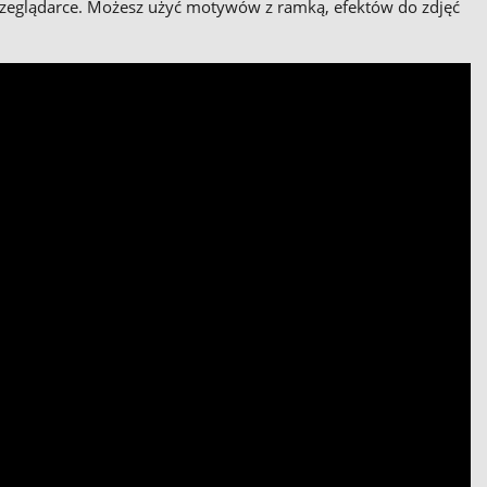
zeglądarce. Możesz użyć motywów z ramką, efektów do zdjęć