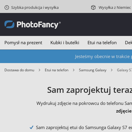
Szybka produkcja i wysyłka
Wysyłka z Niemiec
Pomysł na prezent
Kubki i butelki
Etui na telefon
Dek
Jesteśmy obecnie w trakcie 
Dostawa do domu
Etui na telefon
Samsung Galaxy
Galaxy 
Sam zaprojektuj tera
Wydrukuj zdjęcie na pokrowcu do telefonu Sa
zdjęci
Sam zaprojektuj etui do Samsunga Galaxy S7 e