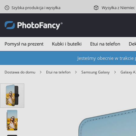
Szybka produkcja i wysyłka
Wysyłka z Niemiec
Pomysł na prezent
Kubki i butelki
Etui na telefon
Dek
Jesteśmy obecnie w trakcie 
Dostawa do domu
Etui na telefon
Samsung Galaxy
Galaxy 
Skip
to
the
end
of
the
images