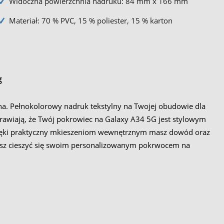
Widoczna powierzchnia nadruku: 84 mm x 166 mm
Materiał: 70 % PVC, 15 % poliester, 15 % karton
g
a. Pełnokolorowy nadruk tekstylny na Twojej obudowie dla
rawiają, że Twój pokrowiec na Galaxy A34 5G jest stylowym
Dzięki praktyczny mkieszeniom wewnętrznym masz dowód oraz
żesz cieszyć się swoim personalizowanym pokrwocem na