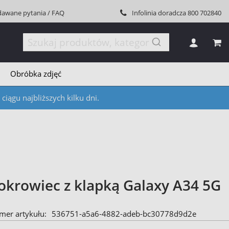
dawane pytania / FAQ
Infolinia doradcza
800 702840
MÓJ
Obróbka zdjęć
iągu najbliższych kilku dni.
okrowiec z klapką Galaxy A34 5G
mer artykułu
536751-a5a6-4882-adeb-bc30778d9d2e