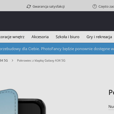
Gwarancja satysfakcji
Często za
oracje wnętrz
Akcesoria
Szkoła i biuro
Gry i rekreacja
przebudowy dla Ciebie. PhotoFancy będzie ponownie dostępne w c
A34 5G
Pokrowiec z klapką Galaxy A34 5G
P
Nu