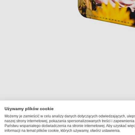
Skip
to
the
beginning
of
the
images
Używamy plików cookie
gallery
Możemy je zamieścić w celu analizy danych dotyczących odwiedzających, ulep
naszej strony internetowej, pokazania spersonalizowanych treści i zapewnienia
Państwu wspaniałego doświadczenia na stronie internetowej. Aby uzyskać więc
informacji na temat plików cookie, których używamy, otwórz ustawienia.