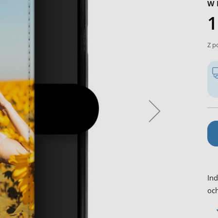
W 
1
Z p
Ind
oc