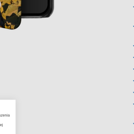
szenia
ej