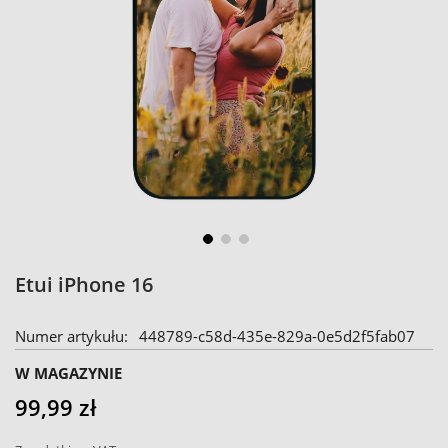
Skip
Etui iPhone 16
to
the
Numer artykułu
448789-c58d-435e-829a-0e5d2f5fab07
beginning
of
W MAGAZYNIE
the
99,99 zł
images
gallery