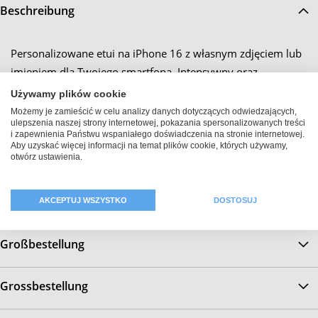
Beschreibung
Personalizowane etui na iPhone 16 z własnym zdjęciem lub
imieniem dla Twojego smartfona. Intensywny oraz
błyszczący nadruk sprawia, że Twoja obudowa na Apple
Używamy plików cookie
iPhone 16 staje się pięknym oraz nietuzinkowym unikatem.
Możemy je zamieścić w celu analizy danych dotyczących odwiedzających,
ulepszenia naszej strony internetowej, pokazania spersonalizowanych treści
Odpowiednie otwory gwarantujące dostęp do elementów
i zapewnienia Państwu wspaniałego doświadczenia na stronie internetowej.
obsługi oraz kamery, umożliwiają bezproblemowe używanie
Aby uzyskać więcej informacji na temat plików cookie, których używamy,
otwórz ustawienia.
Twojego iPhone 16 oraz sprawiają, że pokrowiec staje się
stylowym oraz ponadczasowym towarzyszem na co dzień.
AKCEPTUJ WSZYSTKO
DOSTOSUJ
Großbestellung
Grossbestellung