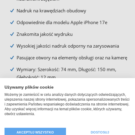
Nadruk na krawędziach obudowy
Odpowiednie dla modelu Apple iPhone 17e
Znakomita jakość wydruku
Wysokiej jakości nadruk odporny na zarysowania
Pasujące otwory na elementy obsługi oraz na kamerę
Wymiary: Szerokość: 74 mm, Długość: 150 mm,
Głębokość: 12 mm
Używamy plików cookie
Powierzchnia nadruku: 113 mm x 180 mm
Możemy je zamieścić w celu analizy danych dotyczących odwiedzających,
ulepszenia naszej strony internetowej, pokazania spersonalizowanych treści
Widoczna powierzchnia nadruku: 74 mm x 149 mm
i zapewnienia Państwu wspaniałego doświadczenia na stronie internetowej.
Aby uzyskać więcej informacji na temat plików cookie, których używamy,
otwórz ustawienia.
AKCEPTUJ WSZYSTKO
DOSTOSUJ