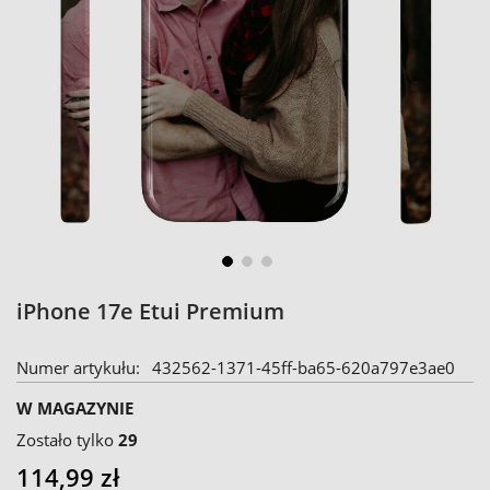
Skip
iPhone 17e Etui Premium
to
the
Numer artykułu
432562-1371-45ff-ba65-620a797e3ae0
beginning
of
W MAGAZYNIE
the
Zostało tylko
29
images
114,99 zł
gallery