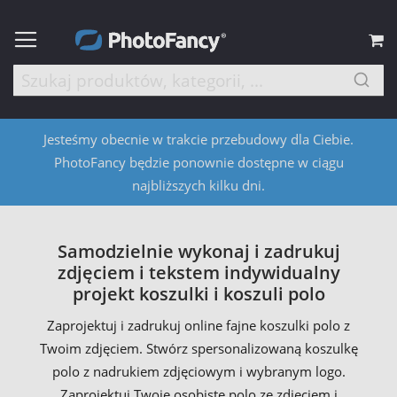
M
Jesteśmy obecnie w trakcie przebudowy dla Ciebie.
PhotoFancy będzie ponownie dostępne w ciągu
najbliższych kilku dni.
Samodzielnie wykonaj i zadrukuj
zdjęciem i tekstem indywidualny
projekt koszulki i koszuli polo
Zaprojektuj i zadrukuj online fajne koszulki polo z
Twoim zdjęciem. Stwórz spersonalizowaną koszulkę
polo z nadrukiem zdjęciowym i wybranym logo.
Zaprojektuj Twoje osobiste polo ze zdjęciem i