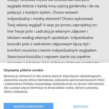
wygląda dobrze z każdą inną częścią garderoby i da się
połączyć z każdym stylem. Chcesz wstawić
indywidualny i modny element? Chcesz wykreować
Twój własny wygląd? A więc po prostu zaprojektuj on-
line Twoje polo i zadrukuj je własnym zdjęciem i
tekstem według własnych upodobań. Indywidualne
koszulki polo z nadrukiem zdjęciowym łączą styl i
komfort noszenia z twoim indywidualnym wyglądem.
Stworzona koszulka z napisem stanie się zupełnie
prywatny unikatem. Jako ulubione elementy garderoby
Twoje koszulki polo ze zdjęciem zasługują na szczególne
Używamy plików cookie
miejsce w Twojej szafie.
Możemy je zamieścić w celu analizy danych dotyczących odwiedzających,
ulepszenia naszej strony internetowej, pokazania spersonalizowanych treści
i zapewnienia Państwu wspaniałego doświadczenia na stronie internetowej.
Aby uzyskać więcej informacji na temat plików cookie, których używamy,
otwórz ustawienia.
Zadrukuj zdjęciem
spersonalizowaną koszulę polo
AKCEPTUJ WSZYSTKO
DOSTOSUJ