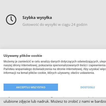
Szybka wysyłka
Gotowość do wysyłki w ciągu 24 godzin
Używamy plików cookie
Możemy je zamieścić w celu analizy danych dotyczących odwiedzających, ulep
naszej strony internetowej, pokazania spersonalizowanych treści i zapewnienia
Państwu wspaniałego doświadczenia na stronie internetowej. Aby uzyskać więc
informacji na temat plików cookie, których używamy, otwórz ustawienia.
Pomysł na prezent oraz t
AKCEPTUJ WSZYSTKO
DOSTOSUJ
Indywidualne koszulki do biegania są niesamowicie popularn
ulubione zdjęcie lub nadruk. Możesz to zrobić z nami w bardz