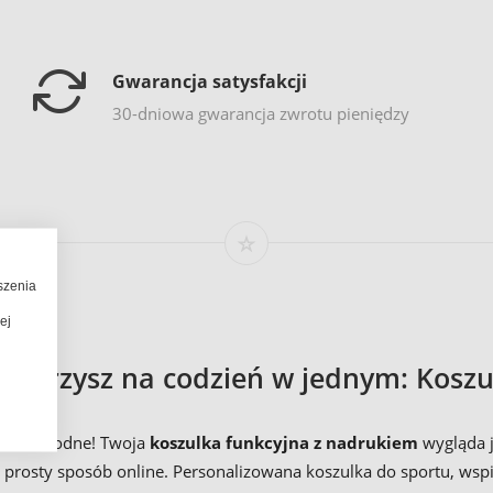
Gwarancja satysfakcji
30-dniowa gwarancja zwrotu pieniędzy
szenia
ej
owarzysz na codzień w jednym: Koszu
e oraz modne! Twoja
koszulka funkcyjna z nadrukiem
wygląda j
o prosty sposób online. Personalizowana koszulka do sportu, wsp