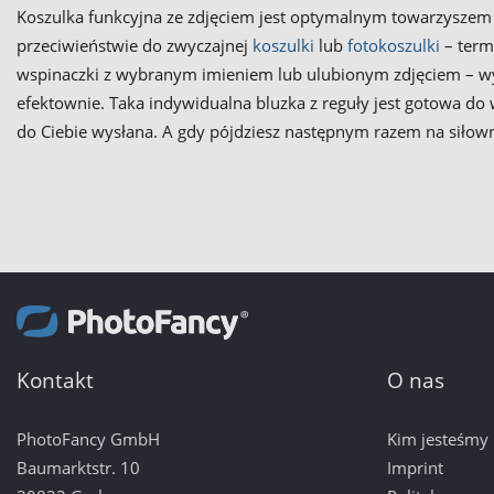
Koszulka funkcyjna ze zdjęciem jest optymalnym towarzyszem pod
przeciwieństwie do zwyczajnej
koszulki
lub
fotokoszulki
– term
wspinaczki z wybranym imieniem lub ulubionym zdjęciem – wy
efektownie. Taka indywidualna bluzka z reguły jest gotowa do
do Ciebie wysłana. A gdy pójdziesz następnym razem na siło
Kontakt
O nas
PhotoFancy GmbH
Kim jesteśmy
Baumarktstr. 10
Imprint