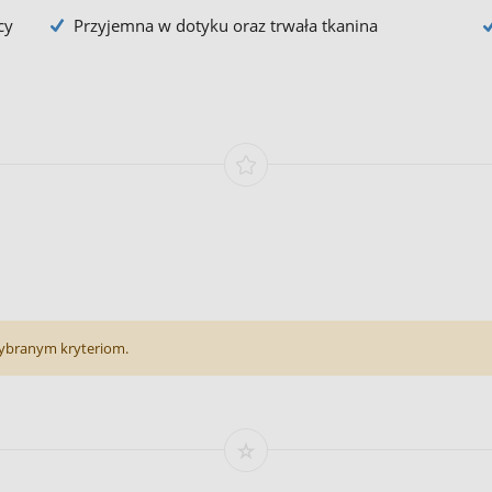
cy
Przyjemna w dotyku oraz trwała tkanina
ybranym kryteriom.