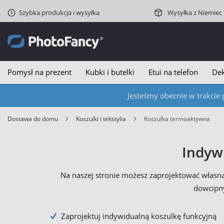
Szybka produkcja i wysyłka
Wysyłka z Niemiec
Pomysł na prezent
Kubki i butelki
Etui na telefon
Dek
Jesteśmy obecnie w trakcie 
Dostawa do domu
Koszulki i tekstylia
Koszulka termoaktywna
Indyw
Na naszej stronie możesz zaprojektować własną
dowcipny
Zaprojektuj indywidualną koszulkę funkcyjną