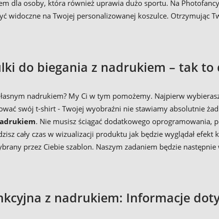
m dla osoby, która również uprawia dużo sportu. Na Photofancy.
ają być widoczne na Twojej personalizowanej koszulce. Otrzymują
lki do biegania z nadrukiem – tak to 
własnym nadrukiem? My Ci w tym pomożemy. Najpierw wybierasz 
wać swój t-shirt - Twojej wyobraźni nie stawiamy absolutnie ża
 nadrukiem
. Nie musisz ściągać dodatkowego oprogramowania, po
idzisz cały czas w wizualizacji produktu jak będzie wyglądał efe
 wybrany przez Ciebie szablon. Naszym zadaniem będzie następni
nkcyjna z nadrukiem: Informacje dot