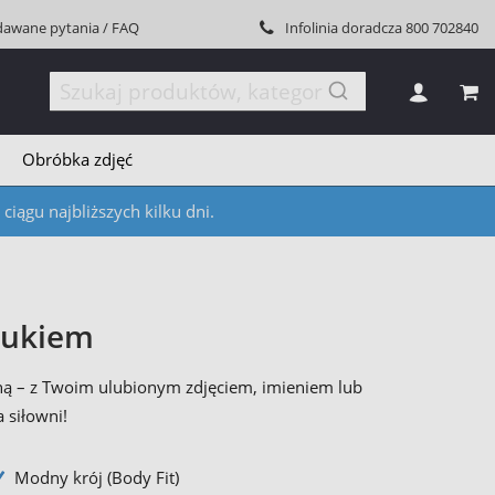
dawane pytania / FAQ
Infolinia doradcza
800 702840
MÓJ
Obróbka zdjęć
iągu najbliższych kilku dni.
rukiem
jną – z Twoim ulubionym zdjęciem, imieniem lub
 siłowni!
Modny krój (Body Fit)