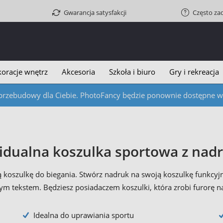
Gwarancja satysfakcji
Często za
oracje wnętrz
Akcesoria
Szkoła i biuro
Gry i rekreacja
przebudowy dla Ciebie. PhotoFancy będzie ponownie dostępne w c
idualna koszulka sportowa z nad
 koszulkę do biegania. Stwórz nadruk na swoją koszulkę funkcy
m tekstem. Będziesz posiadaczem koszulki, która zrobi furorę na
Idealna do uprawiania sportu