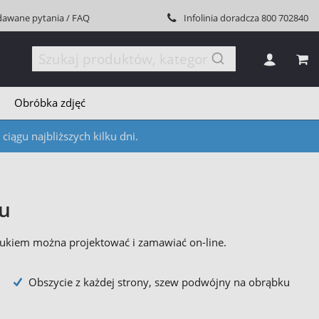
dawane pytania / FAQ
Infolinia doradcza
800 702840
MÓJ
Obróbka zdjęć
iągu najbliższych kilku dni.
ku
rukiem można projektować i zamawiać on-line.
Obszycie z każdej strony, szew podwójny na obrąbku