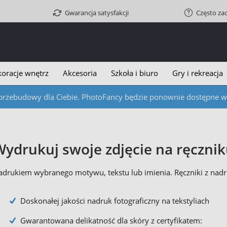
Gwarancja satysfakcji
Często za
oracje wnętrz
Akcesoria
Szkoła i biuro
Gry i rekreacja
przebudowy dla Ciebie. PhotoFancy będzie ponownie dostępne w c
ydrukuj swoje zdjęcie na ręczni
nadrukiem wybranego motywu, tekstu lub imienia. Ręczniki z nad
Doskonałej jakości nadruk fotograficzny na tekstyliach
Gwarantowana delikatność dla skóry z certyfikatem: