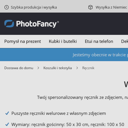
Szybka produkcja i wysyłka
Wysyłka z Niemiec
Pomysł na prezent
Kubki i butelki
Etui na telefon
Dek
Jesteśmy obecnie w trakcie 
Dostawa do domu
Koszulki i tekstylia
Ręcznik
W
Twój spersonalizowany ręcznik ze zdjęciem, 
Puszyste ręczniki welurowe z własnym zdjęciem
Wymiary: ręcznik gościnny: 50 x 30 cm, ręcznik: 100 x 50