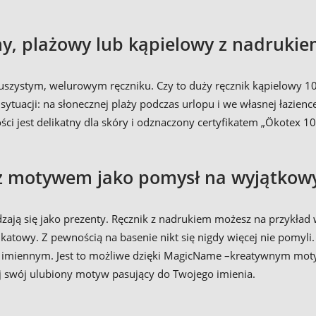
ny, plażowy lub kąpielowy z nadruki
zystym, welurowym ręczniku. Czy to duży ręcznik kąpielowy 100 
sytuacji: na słonecznej plaży podczas urlopu i we własnej łazienc
ści jest delikatny dla skóry i odznaczony certyfikatem „Ökotex 1
z motywem jako pomysł na wyjątkow
dzają się jako prezenty. Ręcznik z nadrukiem możesz na przykład
ikatowy. Z pewnością na basenie nikt się nigdy więcej nie pomyli
imiennym. Jest to możliwe dzięki MagicName –kreatywnym motyw
j swój ulubiony motyw pasujący do Twojego imienia.