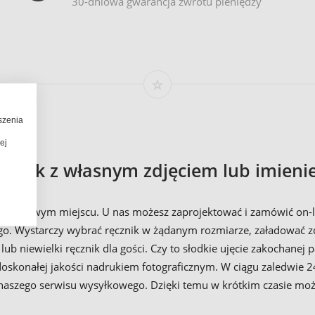
30-dniowa gwarancja zwrotu pieniędzy
szenia
ej
ęcznik z własnym zdjęciem lub imieni
właściwym miejscu. U nas możesz zaprojektować i zamówić on-lin
. Wystarczy wybrać ręcznik w żądanym rozmiarze, załadować zdję
b niewielki ręcznik dla gości. Czy to słodkie ujęcie zakochanej pa
oskonałej jakości nadrukiem fotograficznym. W ciągu zaledwie 2
aszego serwisu wysyłkowego. Dzięki temu w krótkim czasie może