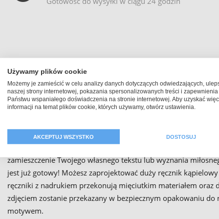
Gotowość do wysyłki w ciągu 24 godzin
Używamy plików cookie
Możemy je zamieścić w celu analizy danych dotyczących odwiedzających, ulep
naszej strony internetowej, pokazania spersonalizowanych treści i zapewnienia
Państwu wspaniałego doświadczenia na stronie internetowej. Aby uzyskać więc
informacji na temat plików cookie, których używamy, otwórz ustawienia.
Samodzielnie zaprojektuj r
AKCEPTUJ WSZYSTKO
DOSTOSUJ
Szukasz ręcznika z własnym zdjęciem? W PhotoFancy jesteś we 
zamieszczenie Twojego własnego tekstu lub wyznania miłosnego
jest już gotowy! Możesz zaprojektować duży ręcznik kąpielowy lu
ręczniki z nadrukiem przekonują mięciutkim materiałem oraz d
zdjęciem zostanie przekazany w bezpiecznym opakowaniu do n
motywem.