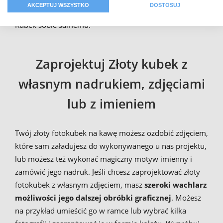
AKCEPTUJ WSZYSTKO
DOSTOSUJ
każdy inny dzień – lub też po prostu zafundować Złoty
Kubek sobie samemu.
Zaprojektuj Złoty kubek z
własnym nadrukiem, zdjęciami
lub z imieniem
Twój złoty fotokubek na kawę możesz ozdobić zdjęciem,
które sam załadujesz do wykonywanego u nas projektu,
lub możesz też wykonać magiczny motyw imienny i
zamówić jego nadruk. Jeśli chcesz zaprojektować złoty
fotokubek z własnym zdjęciem, masz
szeroki wachlarz
możliwości jego dalszej obróbki graficznej
. Możesz
na przykład umieścić go w ramce lub wybrać kilka