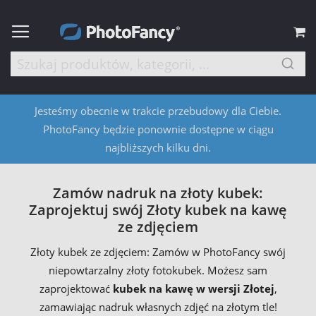
M
Jesteśmy obecnie w trakcie przebudowy dla Ciebie.
PhotoFancy będzie ponownie dostępne w ciągu
najbliższych kilku dni.
Zamów nadruk na złoty kubek:
Zaprojektuj swój Złoty kubek na kawę
ze zdjęciem
Złoty kubek ze zdjęciem: Zamów w PhotoFancy swój
niepowtarzalny złoty fotokubek. Możesz sam
zaprojektować
kubek na kawę w wersji Złotej
,
zamawiając nadruk własnych zdjęć na złotym tle!