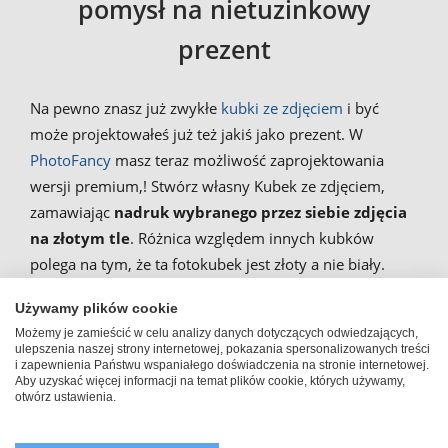
pomysł na nietuzinkowy
prezent
Na pewno znasz już zwykłe
kubki ze zdjęciem
i być
może projektowałeś już też jakiś jako prezent. W
PhotoFancy
masz teraz możliwość zaprojektowania
wersji premium,! Stwórz własny Kubek ze zdjęciem,
zamawiając
nadruk wybranego przez siebie zdjęcia
na złotym tle
. Różnica względem innych kubków
polega na tym, że ta fotokubek jest złoty a nie biały.
Dzięki temu złoty fotokubek nada Twemu motywowi
Używamy plików cookie
odpowiedniego szyku. W odróżnieniu od małych
Możemy je zamieścić w celu analizy danych dotyczących odwiedzających,
filiżanek do espresso
dysponujesz tu powierzchnią 14
ulepszenia naszej strony internetowej, pokazania spersonalizowanych treści
cm x 7,2 cm, na której możesz zaprezentować Twoje
i zapewnienia Państwu wspaniałego doświadczenia na stronie internetowej.
Aby uzyskać więcej informacji na temat plików cookie, których używamy,
zdjęcie umieszczone na złotym tle. Tak wykonane złote
otwórz ustawienia.
kubki z nadrukiem lub zdjęciem możesz podarować
drogiej Ci osobie – na urodziny, na Walentynki czy też w