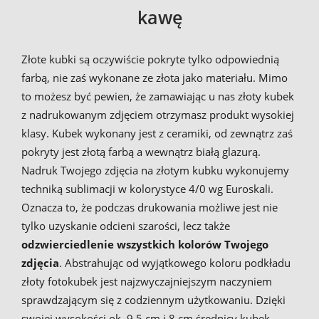
kawę
Złote kubki są oczywiście pokryte tylko odpowiednią
farbą, nie zaś wykonane ze złota jako materiału. Mimo
to możesz być pewien, że zamawiając u nas złoty kubek
z nadrukowanym zdjęciem otrzymasz produkt wysokiej
klasy. Kubek wykonany jest z ceramiki, od zewnątrz zaś
pokryty jest złotą farbą a wewnątrz białą glazurą.
Nadruk Twojego zdjęcia na złotym kubku wykonujemy
techniką sublimacji w kolorystyce 4/0 wg Euroskali.
Oznacza to, że podczas drukowania możliwe jest nie
tylko uzyskanie odcieni szarości, lecz także
odzwierciedlenie wszystkich kolorów Twojego
zdjęcia
. Abstrahując od wyjątkowego koloru podkładu
złoty fotokubek jest najzwyczajniejszym naczyniem
sprawdzającym się z codziennym użytkowaniu. Dzięki
swojej wysokości ok. 9,5 cm i 8 cm średnicy kubek