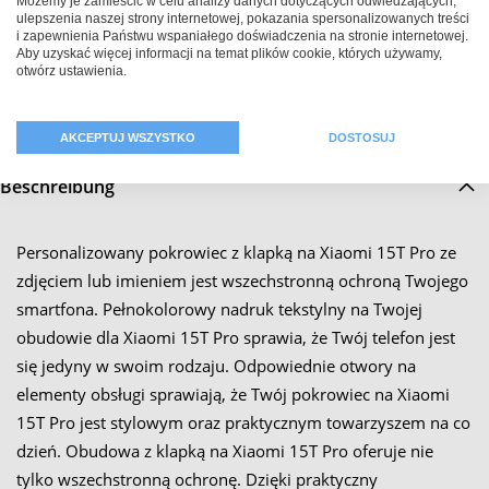
Możemy je zamieścić w celu analizy danych dotyczących odwiedzających,
Widoczna powierzchnia nadruku: 83 mm x 166 mm
ulepszenia naszej strony internetowej, pokazania spersonalizowanych treści
i zapewnienia Państwu wspaniałego doświadczenia na stronie internetowej.
Aby uzyskać więcej informacji na temat plików cookie, których używamy,
Materiał: 70 % PVC, 15 % poliester, 15 % karton
otwórz ustawienia.
AKCEPTUJ WSZYSTKO
DOSTOSUJ
Beschreibung
Personalizowany pokrowiec z klapką na Xiaomi 15T Pro ze
zdjęciem lub imieniem jest wszechstronną ochroną Twojego
smartfona. Pełnokolorowy nadruk tekstylny na Twojej
obudowie dla Xiaomi 15T Pro sprawia, że Twój telefon jest
się jedyny w swoim rodzaju. Odpowiednie otwory na
elementy obsługi sprawiają, że Twój pokrowiec na Xiaomi
15T Pro jest stylowym oraz praktycznym towarzyszem na co
dzień. Obudowa z klapką na Xiaomi 15T Pro oferuje nie
tylko wszechstronną ochronę. Dzięki praktyczny