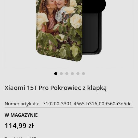
Skip
Xiaomi 15T Pro Pokrowiec z klapką
to
the
Numer artykułu
710200-3301-4665-b316-00d560a3d5dc
beginning
of
W MAGAZYNIE
the
114,99 zł
images
gallery