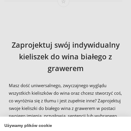
Zaprojektuj swój indywidualny
kieliszek do wina białego z
grawerem
Masz dość uniwersalnego, zwyczajnego wyglądu
wszystkich kieliszków do wina oraz chcesz stworzyć coś,
co wyróżnia się z tłumu i jest zupełnie inne? Zaprojektuj
swoje kieliszki do białego wina z grawerem w postaci
swojego imienia, przysłowia, sentencji lub wybranego
przez Ciebie tekstu online w naszym konfiguratorze.
Używamy plików cookie
Obojętnie, czy chcesz takie
grawerowane kieliszki do