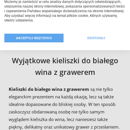
Możemy je zamieścić w celu analizy danych dotyczących odwiedzających,
ulepszenia naszej strony internetowej, pokazania spersonalizowanych treści
wina białego
używać w swoim zakresie lub zwyczajnie
i zapewnienia Państwu wspaniałego doświadczenia na stronie internetowej.
je podarować w prezencie krewnym lub przyjaciołom -
Aby uzyskać więcej informacji na temat plików cookie, których używamy,
otwórz ustawienia.
to Ty sprawiasz, że owe kieliszki stają się indywidualne
oraz niepowtarzalne. Projektowanie
szklanek z
grawerem
może być dziecinnie proste!
AKCEPTUJ WSZYSTKO
DOSTOSUJ
Wyjątkowe kieliszki do białego
wina z grawerem
Kieliszki do białego wina z grawerem
są nie tylko
eleganckim prezentem na każdą okazję, lecz są także
idealnie dopasowane do bliskiej osoby. W ten sposób
zaskoczysz obdarowaną osobę nie tylko samym
wyglądem kieliszka do wina, lecz naniesiesz także
piękny, delikatny oraz unikatowy grawer z przesłaniem.