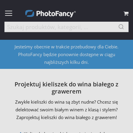
M
Jesteśmy obecnie w trakcie przebudowy dla Ciebie.
PhotoFancy będzie ponownie dostępne w ciągu
najbliższych kilku dni.
Projektuj kieliszek do wina białego z
grawerem
Zwykłe kieliszki do wina są zbyt nudne? Chcesz się
delektować swoim białym winem z klasą i stylem?
Zaprojektuj kieliszki do wina białego z grawerem!